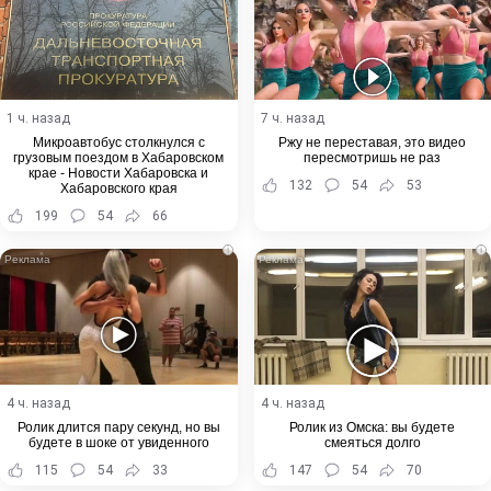
1 ч. назад
7 ч. назад
Микроавтобус столкнулся с
Ржу не переставая, это видео
грузовым поездом в Хабаровском
пересмотришь не раз
крае - Новости Хабаровска и
132
54
53
Хабаровского края
199
54
66
i
i
4 ч. назад
4 ч. назад
Ролик длится пару секунд, но вы
Ролик из Омска: вы будете
будете в шоке от увиденного
смеяться долго
115
54
33
147
54
70