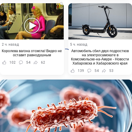
i
2 ч. назад
5 ч. назад
Королева вагона отожгла! Видео не
Автомобиль сбил двух подростков
оставит равнодушным
на электросамокате в
Комсомольске-на-Амуре - Новости
102
54
62
Хабаровска и Хабаровского края
139
54
53