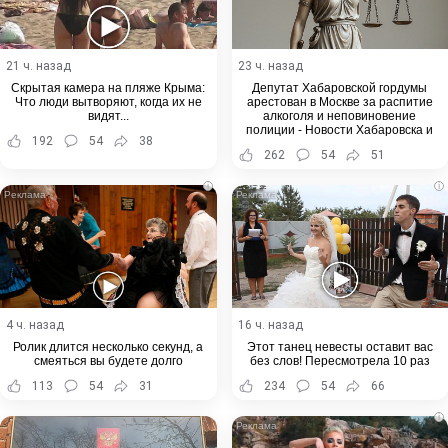
21 ч. назад
23 ч. назад
Скрытая камера на пляже Крыма:
Депутат Хабаровской гордумы
Что люди вытворяют, когда их не
арестован в Москве за распитие
видят...
алкоголя и неповиновение
полиции - Новости Хабаровска и
192
54
38
Хабаровского края
262
54
51
i
i
4 ч. назад
16 ч. назад
Ролик длится несколько секунд, а
Этот танец невесты оставит вас
смеяться вы будете долго
без слов! Пересмотрела 10 раз
113
54
31
234
54
66
i