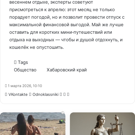
весеннем отдыхе, эксперты советуют
присмотреться к апрелю: этот месяц не только
порадует погодой, но и позволит провести отпуск с
максимальной финансовой выгодой. Май же лучше
оставить для коротких мини‑путешествий или
отдыха на выходных — чтобы и душой отдохнуть, и
кошелёк не опустошить.
Tags
Общество
Хабаровский край
1 марта 2026, 10:10
WhatsApp
Telegram
Share
VKontakte
Odnoklassniki
via
Email
i