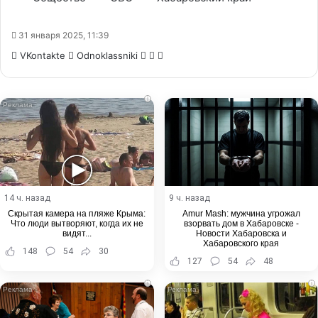
31 января 2025, 11:39
WhatsApp
Telegram
Share
VKontakte
Odnoklassniki
via
Email
i
14 ч. назад
9 ч. назад
Скрытая камера на пляже Крыма:
Amur Mash: мужчина угрожал
Что люди вытворяют, когда их не
взорвать дом в Хабаровске -
видят...
Новости Хабаровска и
Хабаровского края
148
54
30
127
54
48
i
i