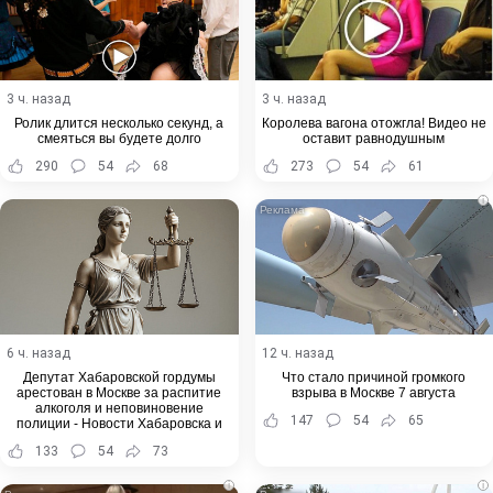
3 ч. назад
3 ч. назад
Ролик длится несколько секунд, а
Королева вагона отожгла! Видео не
смеяться вы будете долго
оставит равнодушным
290
54
68
273
54
61
i
6 ч. назад
12 ч. назад
Депутат Хабаровской гордумы
Что стало причиной громкого
арестован в Москве за распитие
взрыва в Москве 7 августа
алкоголя и неповиновение
147
54
65
полиции - Новости Хабаровска и
Хабаровского края
133
54
73
i
i