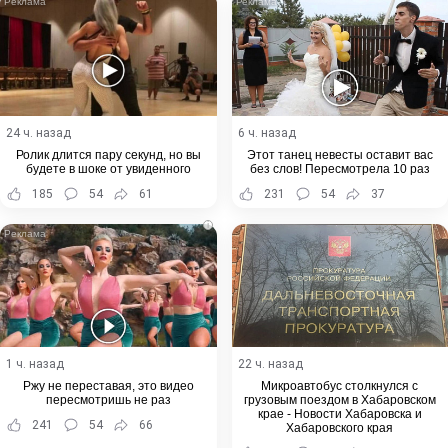
24 ч. назад
6 ч. назад
Ролик длится пару секунд, но вы
Этот танец невесты оставит вас
будете в шоке от увиденного
без слов! Пересмотрела 10 раз
185
54
61
231
54
37
i
1 ч. назад
22 ч. назад
Ржу не переставая, это видео
Микроавтобус столкнулся с
пересмотришь не раз
грузовым поездом в Хабаровском
крае - Новости Хабаровска и
241
54
66
Хабаровского края