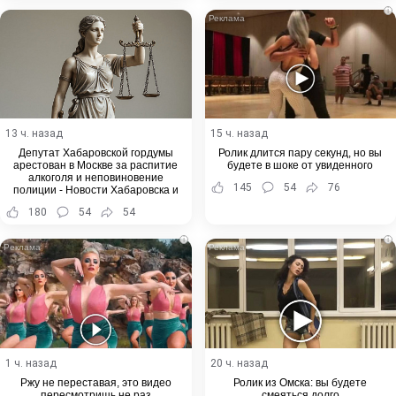
i
13 ч. назад
15 ч. назад
Депутат Хабаровской гордумы
Ролик длится пару секунд, но вы
арестован в Москве за распитие
будете в шоке от увиденного
алкоголя и неповиновение
145
54
76
полиции - Новости Хабаровска и
Хабаровского края
180
54
54
i
i
1 ч. назад
20 ч. назад
Ржу не переставая, это видео
Ролик из Омска: вы будете
пересмотришь не раз
смеяться долго