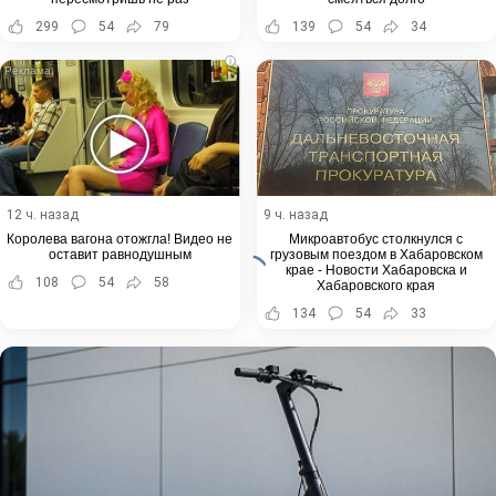
299
54
79
139
54
34
i
12 ч. назад
9 ч. назад
Королева вагона отожгла! Видео не
Микроавтобус столкнулся с
оставит равнодушным
грузовым поездом в Хабаровском
крае - Новости Хабаровска и
108
54
58
Хабаровского края
134
54
33