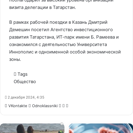
визита делегации в Татарстан.
В рамках рабочей поездки в Казань Дмитрий
Демешин посетил Агентство инвестиционного
развития Татарстана, ИТ-парк имени Б. Рамеева и
ознакомился с деятельностью Университета
Иннополис и одноименной особой экономической
зоны.
Tags
Общество
2 декабря 2024, 4:35
WhatsApp
Telegram
Share
VKontakte
Odnoklassniki
via
Email
i