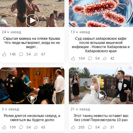
24 ч. назад
13 ч. назад
Скрытая камера на пляже Крыма:
Суд закрыл хабаровское кафе
Что люди вытворяют, когда их не
после вспышки кишечной
видят...
инфекции - Новости Хабаровска и
Хабаровского края
145
54
67
104
54
42
i
i
3 ч. назад
21 ч. назад
Ролик длится несколько секунд, а
Этот танец невесты оставит вас
смеяться вы будете долго
без слов! Пересмотрела 10 раз
109
54
65
205
54
31