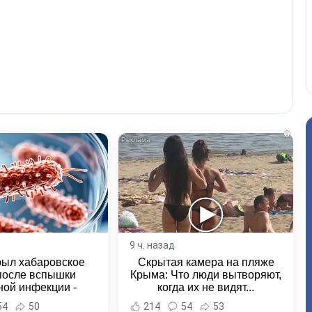
i
9 ч. назад
рыл хабаровское
Скрытая камера на пляже
после вспышки
Крыма: Что люди вытворяют,
ной инфекции -
когда их не видят...
и Хабаровска и
54
50
214
54
53