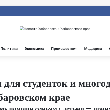
Политика
Экономика
Происшествия
Медицина
для студенток и много
баровском крае
ему помощи семьям с детьми — при