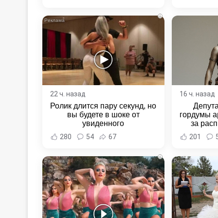
Хаба
i
22 ч. назад
16 ч. назад
Ролик длится пару секунд, но
Депут
вы будете в шоке от
гордумы а
увиденного
за расп
неповин
280
54
67
201
Новост
Хаба
i