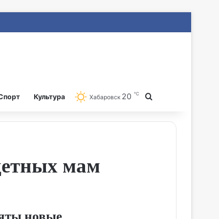
℃
20
Search for
Спорт
Культура
Хабаровск
детных мам
няты новые