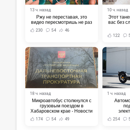
13 ч. назад
10 ч. назад
Ржу не переставая, это
Этот тане
видео пересмотришь не раз
вас без с
230
54
46
122
18 ч. назад
1 ч. назад
Микроавтобус столкнулся с
Автомо
грузовым поездом в
по
Хабаровском крае - Новости
элек
Хабаровска и Хабаровского
Комсомо
174
54
49
254
края
Новост
Хаба