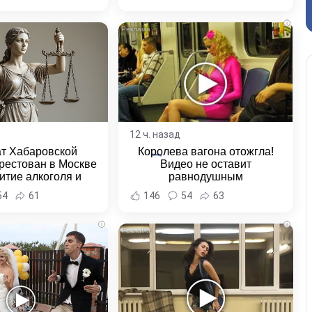
ровского края
i
12 ч. назад
ат Хабаровской
Королева вагона отожгла!
рестован в Москве
Видео не оставит
итие алкоголя и
равнодушным
овение полиции -
54
61
146
54
63
и Хабаровска и
ровского края
i
i