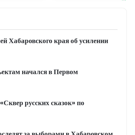
ей Хабаровского края об усилении
ъектам начался в Первом
«Сквер русских сказок» по
оследят за выборами в Хабаровском