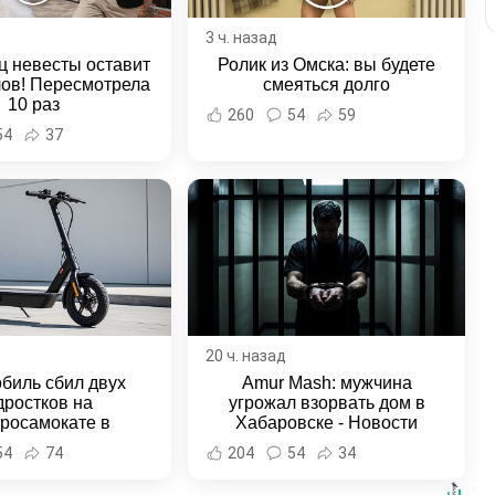
3 ч. назад
ц невесты оставит
Ролик из Омска: вы будете
лов! Пересмотрела
смеяться долго
10 раз
260
54
59
54
37
20 ч. назад
биль сбил двух
Amur Mash: мужчина
дростков на
угрожал взорвать дом в
тросамокате в
Хабаровске - Новости
льске-на-Амуре -
Хабаровска и Хабаровского
54
74
204
54
34
и Хабаровска и
края
ровского края