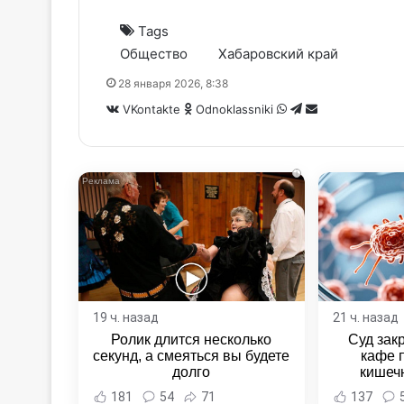
Tags
Общество
Хабаровский край
28 января 2026, 8:38
WhatsApp
Telegram
Share
VKontakte
Odnoklassniki
via
Email
i
19 ч. назад
21 ч. назад
Ролик длится несколько
Суд зак
секунд, а смеяться вы будете
кафе 
долго
кишеч
Новост
181
54
71
137