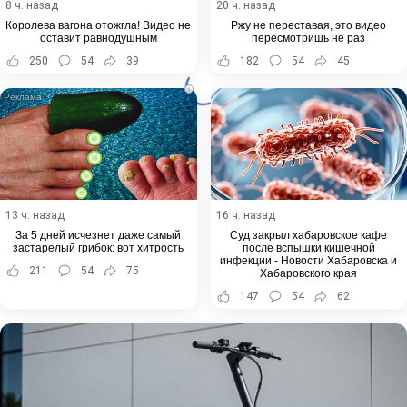
8 ч. назад
20 ч. назад
Королева вагона отожгла! Видео не
Ржу не переставая, это видео
оставит равнодушным
пересмотришь не раз
250
54
39
182
54
45
i
13 ч. назад
16 ч. назад
За 5 дней исчезнет даже самый
Суд закрыл хабаровское кафе
застарелый грибок: вот хитрость
после вспышки кишечной
инфекции - Новости Хабаровска и
211
54
75
Хабаровского края
147
54
62