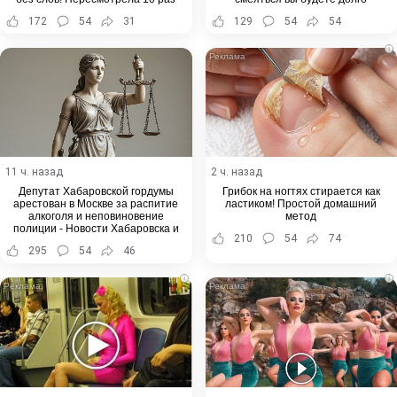
172
54
31
129
54
54
i
11 ч. назад
2 ч. назад
Депутат Хабаровской гордумы
Грибок на ногтях стирается как
арестован в Москве за распитие
ластиком! Простой домашний
алкоголя и неповиновение
метод
полиции - Новости Хабаровска и
210
54
74
Хабаровского края
295
54
46
i
i