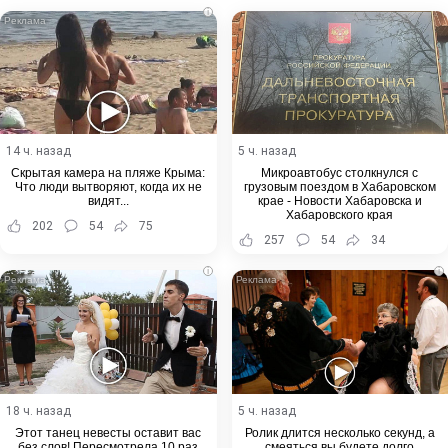
i
14 ч. назад
5 ч. назад
Скрытая камера на пляже Крыма:
Микроавтобус столкнулся с
Что люди вытворяют, когда их не
грузовым поездом в Хабаровском
видят...
крае - Новости Хабаровска и
Хабаровского края
202
54
75
257
54
34
i
i
18 ч. назад
5 ч. назад
Этот танец невесты оставит вас
Ролик длится несколько секунд, а
без слов! Пересмотрела 10 раз
смеяться вы будете долго