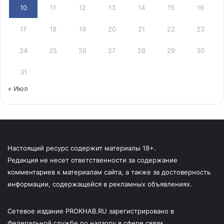
10
11
12
13
14
15
16
17
18
19
20
21
22
23
24
25
26
27
28
29
30
31
« Июл
Настоящий ресурс содержит материалы 18+.
Редакция не несет ответственности за содержание
комментариев к материалам сайта, а также за достоверность
информации, содержащейся в рекламных объявлениях.
Сетевое издание PROKHAB.RU зарегистрировано в
Федеральной службе по надзору в сфере связи,