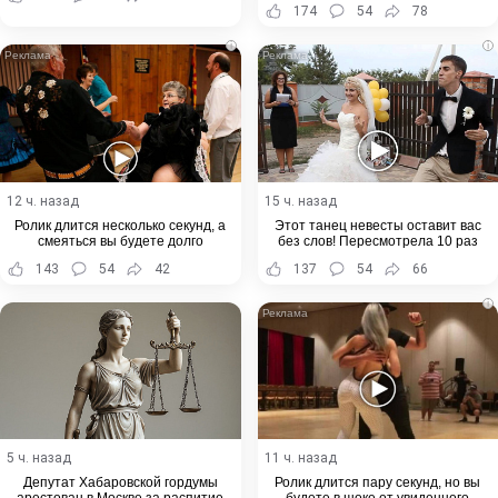
174
54
78
i
i
12 ч. назад
15 ч. назад
Ролик длится несколько секунд, а
Этот танец невесты оставит вас
смеяться вы будете долго
без слов! Пересмотрела 10 раз
143
54
42
137
54
66
i
5 ч. назад
11 ч. назад
Депутат Хабаровской гордумы
Ролик длится пару секунд, но вы