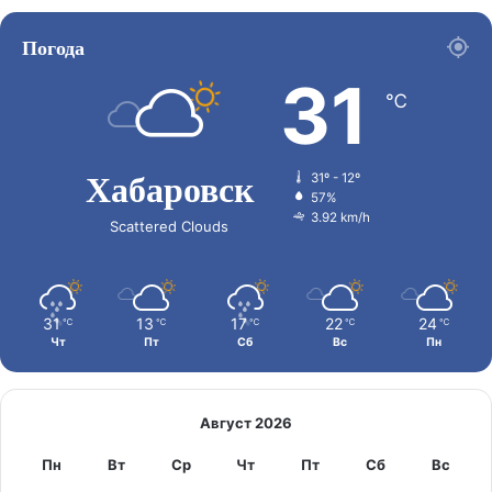
Погода
31
℃
Хабаровск
31º - 12º
57%
3.92 km/h
Scattered Clouds
31
13
17
22
24
℃
℃
℃
℃
℃
Чт
Пт
Сб
Вс
Пн
Август 2026
Пн
Вт
Ср
Чт
Пт
Сб
Вс