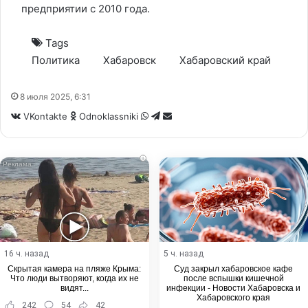
предприятии с 2010 года.
Tags
Политика
Хабаровск
Хабаровский край
8 июля 2025, 6:31
WhatsApp
Telegram
Share
VKontakte
Odnoklassniki
via
Email
i
16 ч. назад
5 ч. назад
Скрытая камера на пляже Крыма:
Суд закрыл хабаровское кафе
Что люди вытворяют, когда их не
после вспышки кишечной
видят...
инфекции - Новости Хабаровска и
Хабаровского края
242
54
42