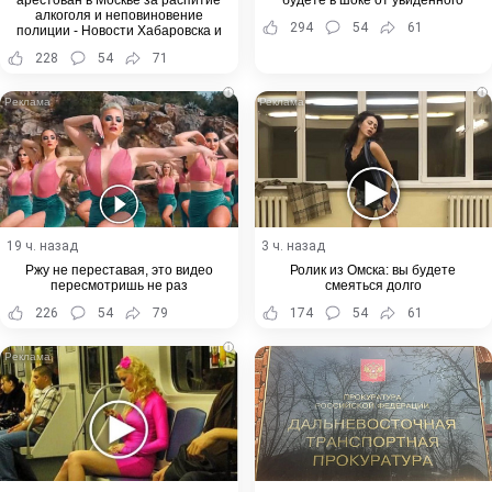
арестован в Москве за распитие
будете в шоке от увиденного
алкоголя и неповиновение
294
54
61
полиции - Новости Хабаровска и
Хабаровского края
228
54
71
i
i
19 ч. назад
3 ч. назад
Ржу не переставая, это видео
Ролик из Омска: вы будете
пересмотришь не раз
смеяться долго
226
54
79
174
54
61
i