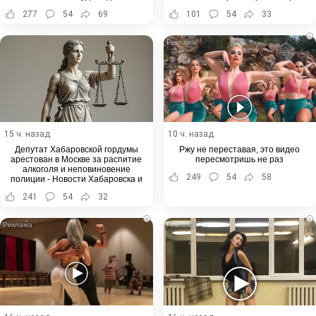
277
54
69
101
54
33
i
15 ч. назад
10 ч. назад
Депутат Хабаровской гордумы
Ржу не переставая, это видео
арестован в Москве за распитие
пересмотришь не раз
алкоголя и неповиновение
249
54
58
полиции - Новости Хабаровска и
Хабаровского края
241
54
32
i
i