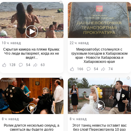
i
10 ч. назад
22 ч. назад
Скрытая камера на пляже Крыма:
Микроавтобус столкнулся с
Что люди вытворяют, когда их не
грузовым поездом в Хабаровском
видят...
крае - Новости Хабаровска и
Хабаровского края
128
54
63
166
54
74
i
i
8 ч. назад
8 ч. назад
Ролик длится несколько секунд, а
Этот танец невесты оставит вас
смеяться вы будете долго
без слов! Пересмотрела 10 раз