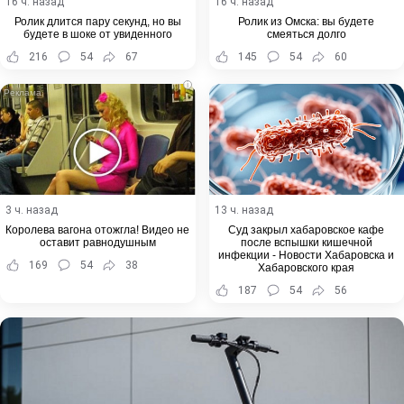
16 ч. назад
16 ч. назад
Ролик длится пару секунд, но вы
Ролик из Омска: вы будете
будете в шоке от увиденного
смеяться долго
216
54
67
145
54
60
i
3 ч. назад
13 ч. назад
Королева вагона отожгла! Видео не
Суд закрыл хабаровское кафе
оставит равнодушным
после вспышки кишечной
инфекции - Новости Хабаровска и
169
54
38
Хабаровского края
187
54
56