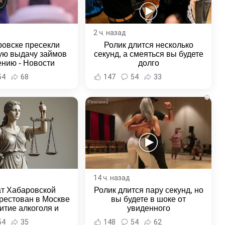
2 ч. назад
ровске пресекли
Ролик длится несколько
ую выдачу займов
секунд, а смеяться вы будете
ению - Новости
долго
ка и Хабаровского
54
68
147
54
33
края
i
14 ч. назад
ат Хабаровской
Ролик длится пару секунд, но
рестован в Москве
вы будете в шоке от
итие алкоголя и
увиденного
овение полиции -
54
35
148
54
62