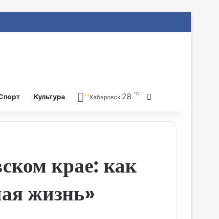
℃
28
Search for
Спорт
Культура
Хабаровск
ском крае: как
ная жизнь»