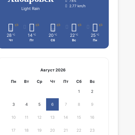
78%
2.77 km/h
Light Rain
28
14
20
22
25
℃
℃
℃
℃
℃
Чт
Пт
Сб
Вс
Пн
Август 2026
Пн
Вт
Ср
Чт
Пт
Сб
Вс
1
2
3
4
5
6
7
8
9
10
11
12
13
14
15
16
17
18
19
20
21
22
23