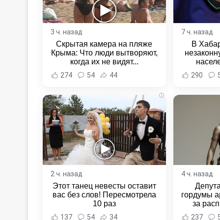
3 ч. назад
7 ч. назад
Скрытая камера на пляже
В Хаба
Крыма: Что люди вытворяют,
незаконн
когда их не видят...
насел
Хабаровс
274
54
44
290
i
2 ч. назад
4 ч. назад
Этот танец невесты оставит
Депут
вас без слов! Пересмотрела
гордумы а
10 раз
за расп
неповин
137
54
34
237