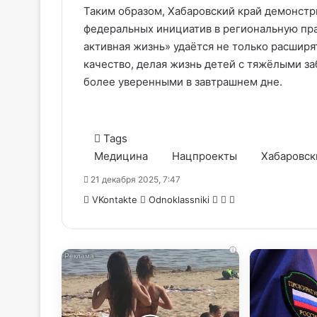
Таким образом, Хабаровский край демонст
федеральных инициатив в региональную пра
активная жизнь» удаётся не только расширя
качество, делая жизнь детей с тяжёлыми з
более уверенными в завтрашнем дне.
Tags
Медицина
Нацпроекты
Хабаровск
21 декабря 2025, 7:47
WhatsApp
Telegram
Share
VKontakte
Odnoklassniki
via
Email
i