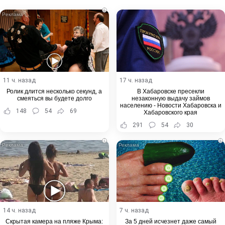
Email
i
11 ч. назад
17 ч. назад
Ролик длится несколько секунд, а
В Хабаровске пресекли
смеяться вы будете долго
незаконную выдачу займов
населению - Новости Хабаровска и
148
54
69
Хабаровского края
291
54
30
i
i
14 ч. назад
7 ч. назад
Скрытая камера на пляже Крыма:
За 5 дней исчезнет даже самый