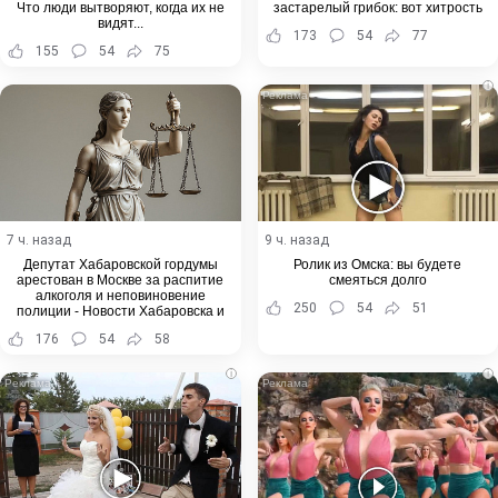
Что люди вытворяют, когда их не
застарелый грибок: вот хитрость
видят...
173
54
77
155
54
75
i
7 ч. назад
9 ч. назад
Депутат Хабаровской гордумы
Ролик из Омска: вы будете
арестован в Москве за распитие
смеяться долго
алкоголя и неповиновение
250
54
51
полиции - Новости Хабаровска и
Хабаровского края
176
54
58
i
i