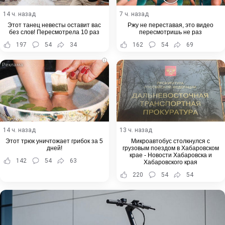
14 ч. назад
7 ч. назад
Этот танец невесты оставит вас
Ржу не переставая, это видео
без слов! Пересмотрела 10 раз
пересмотришь не раз
197
54
34
162
54
69
i
14 ч. назад
13 ч. назад
Этот трюк уничтожает грибок за 5
Микроавтобус столкнулся с
дней!
грузовым поездом в Хабаровском
крае - Новости Хабаровска и
142
54
63
Хабаровского края
220
54
54