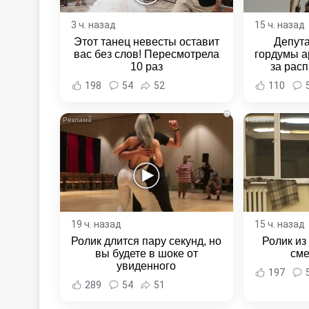
3 ч. назад
15 ч. назад
Этот танец невесты оставит
Депут
вас без слов! Пересмотрела
гордумы а
10 раз
за расп
неповин
198
54
52
110
Новост
Хаба
i
19 ч. назад
15 ч. назад
Ролик длится пару секунд, но
Ролик из
вы будете в шоке от
сме
увиденного
197
289
54
51