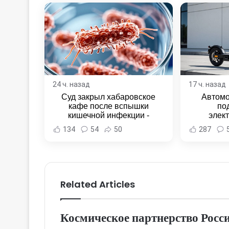
24 ч. назад
17 ч. назад
Суд закрыл хабаровское
Автомо
кафе после вспышки
по
кишечной инфекции -
элек
Новости Хабаровска и
Комсомо
134
54
50
287
Хабаровского края
Новост
Хаба
Related Articles
Космическое партнерство Росси