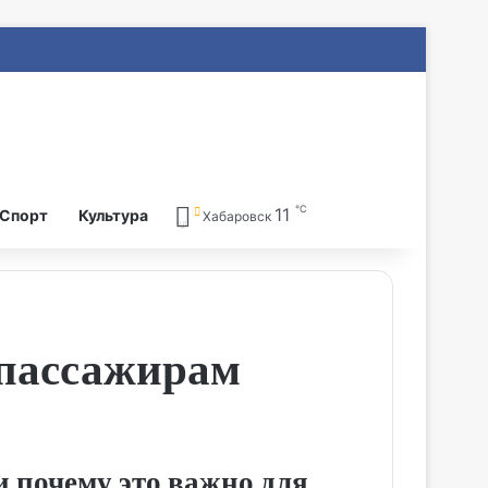
℃
11
Search for
Спорт
Культура
Хабаровск
 пассажирам
и почему это важно для