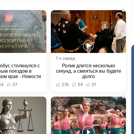
i
1 ч. назад
обус столкнулся с
Ролик длится несколько
вым поездом в
секунд, а смеяться вы будете
ом крае - Новости
долго
ка и Хабаровского
54
37
276
54
31
края
i