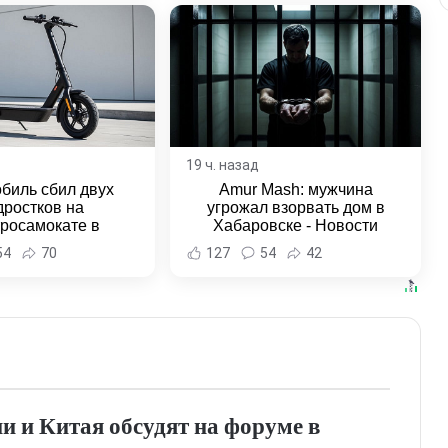
19 ч. назад
биль сбил двух
Amur Mash: мужчина
дростков на
угрожал взорвать дом в
тросамокате в
Хабаровске - Новости
льске-на-Амуре -
Хабаровска и Хабаровского
54
70
127
54
42
и Хабаровска и
края
ровского края
и и Китая обсудят на форуме в