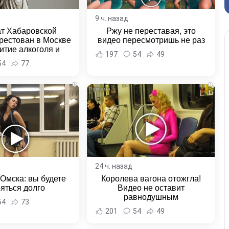
9 ч. назад
ат Хабаровской
Ржу не переставая, это
рестован в Москве
видео пересмотришь не раз
итие алкоголя и
197
54
49
овение полиции -
54
77
и Хабаровска и
ровского края
i
i
24 ч. назад
 Омска: вы будете
Королева вагона отожгла!
яться долго
Видео не оставит
равнодушным
54
73
201
54
49