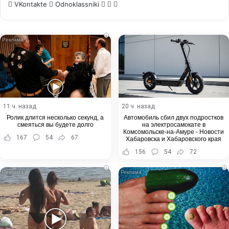
WhatsApp
Telegram
Share
VKontakte
Odnoklassniki
via
Email
i
11 ч. назад
20 ч. назад
Ролик длится несколько секунд, а
Автомобиль сбил двух подростков
смеяться вы будете долго
на электросамокате в
Комсомольске-на-Амуре - Новости
167
54
67
Хабаровска и Хабаровского края
156
54
72
i
i