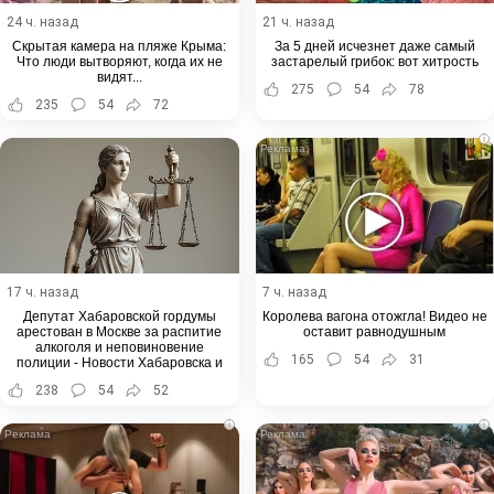
24 ч. назад
21 ч. назад
Скрытая камера на пляже Крыма:
За 5 дней исчезнет даже самый
Что люди вытворяют, когда их не
застарелый грибок: вот хитрость
видят...
275
54
78
235
54
72
i
17 ч. назад
7 ч. назад
Депутат Хабаровской гордумы
Королева вагона отожгла! Видео не
арестован в Москве за распитие
оставит равнодушным
алкоголя и неповиновение
165
54
31
полиции - Новости Хабаровска и
Хабаровского края
238
54
52
i
i