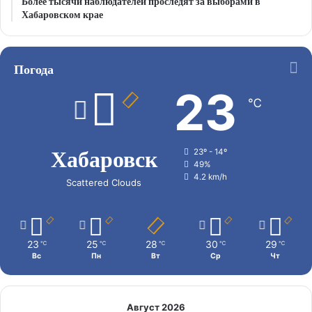
Более тысячи наблюдателей проследят за выборами в
Хабаровском крае
Погода
23
℃
Хабаровск
23º - 14º
49%
4.2 km/h
Scattered Clouds
23
25
28
30
29
℃
℃
℃
℃
℃
Вс
Пн
Вт
Ср
Чт
Август 2026