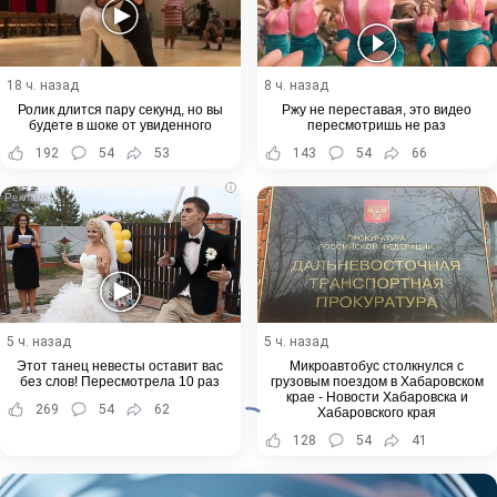
18 ч. назад
8 ч. назад
Ролик длится пару секунд, но вы
Ржу не переставая, это видео
будете в шоке от увиденного
пересмотришь не раз
192
54
53
143
54
66
i
5 ч. назад
5 ч. назад
Этот танец невесты оставит вас
Микроавтобус столкнулся с
без слов! Пересмотрела 10 раз
грузовым поездом в Хабаровском
крае - Новости Хабаровска и
269
54
62
Хабаровского края
128
54
41