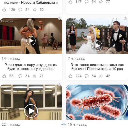
147
54
77
полиции - Новости Хабаровска и
Хабаровского края
126
54
50
i
i
14 ч. назад
7 ч. назад
Ролик длится пару секунд, но вы
Этот танец невесты оставит вас
будете в шоке от увиденного
без слов! Пересмотрела 10 раз
221
54
71
224
54
42
i
22 ч. назад
15 ч. назад