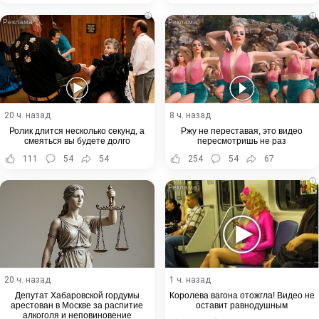
i
i
20 ч. назад
8 ч. назад
Ролик длится несколько секунд, а
Ржу не переставая, это видео
смеяться вы будете долго
пересмотришь не раз
111
54
54
254
54
67
i
20 ч. назад
1 ч. назад
Депутат Хабаровской гордумы
Королева вагона отожгла! Видео не
арестован в Москве за распитие
оставит равнодушным
алкоголя и неповиновение