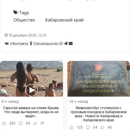
Tags
Общество
Хабаровский край
18 декабря 2025, 12:31
WhatsApp
Telegram
Share
VKontakte
Odnoklassniki
via
Email
i
8 ч. назад
18 ч. назад
Скрытая камера на пляже Крыма:
Микроавтобус столкнулся с
Что люди вытворяют, когда их не
грузовым поездом в Хабаровском
видят...
крае - Новости Хабаровска и
Хабаровского края
283
54
37
125
54
68