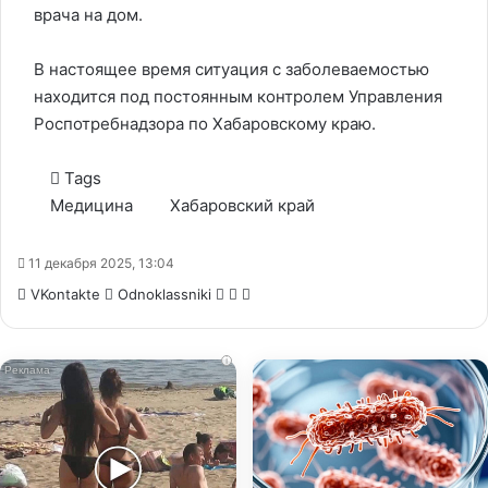
врача на дом.
В настоящее время ситуация с заболеваемостью
находится под постоянным контролем Управления
Роспотребнадзора по Хабаровскому краю.
Tags
Медицина
Хабаровский край
11 декабря 2025, 13:04
WhatsApp
Telegram
Share
VKontakte
Odnoklassniki
via
Email
i