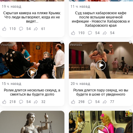
19 ч. назад
11 ч. назад
Скрытая камера на пляже Крыма:
Суд закрыл хабаровское кафе
Что люди вытворяют, когда их не
после вспышки кишечной
видят...
инфекции - Новости Хабаровска и
Хабаровского края
110
54
61
193
54
54
i
i
15 ч. назад
20 ч. назад
Ролик длится несколько секунд, а
Ролик длится пару секунд, но вы
смеяться вы будете долго
будете в шоке от увиденного
218
54
32
298
54
77
i