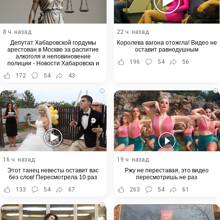
8 ч. назад
22 ч. назад
Депутат Хабаровской гордумы
Королева вагона отожгла! Видео не
арестован в Москве за распитие
оставит равнодушным
алкоголя и неповиновение
196
54
56
полиции - Новости Хабаровска и
Хабаровского края
172
54
43
i
i
16 ч. назад
19 ч. назад
Этот танец невесты оставит вас
Ржу не переставая, это видео
без слов! Пересмотрела 10 раз
пересмотришь не раз
133
54
67
263
54
61
i