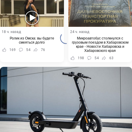
18 ч. назад
24 ч. назад
Ролик из Омска: вы будете
Микроавтобус столкнулся с
смеяться долго
грузовым поездом в Хабаровском
крае - Новости Хабаровска и
169
54
76
Хабаровского края
198
54
63