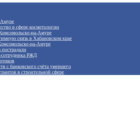
 Амуре
ство в сфере косметологии
 Комсомольске‑на‑Амуре
тимную связь в Хабаровском крае
Комсомольске‑на‑Амуре
а пострадали
с‑сотрудника РЖД
отиков
тв с банковского счёта умершего
грантов в строительной сфере