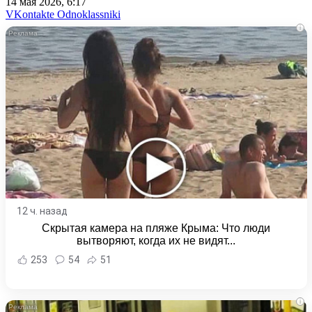
14 мая 2026, 6:17
WhatsApp
Telegram
Share
VKontakte
Odnoklassniki
via
i
Email
12 ч. назад
Скрытая камера на пляже Крыма: Что люди
вытворяют, когда их не видят...
253
54
51
i