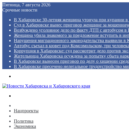
Пятница, 7 августа 2026
Срочные новости
В Хабаровске 30-летняя женщина утонула при купании в
Суд в Хабаровске вынес приговор женщине за мошенниче
Возбуждено уголовное дело по факту ДТП с автобусом в
Женщина убила знакомого за предложение вступить в ин
Нарушения миграционного законодательства выявили в 
Автобус съехал в кювет под Комсомольском, три человек
Коррупция в Хабаровске: суд рассмотрит дело против эк
Жительница Хабаровска осуждена за попытку сбыта нарк
В Хабаровске вынесен приговор по делу о хищении средс
В Хабаровске пресечено нелегальное трудоустройство ми
Menu
Search
for
Новости
Нацпроекты
Общество
Политика
Экономика