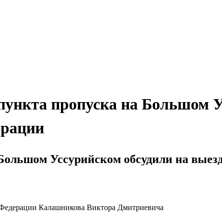
пункта пропуска на Большом У
ерации
 Большом Уссурийском обсудили на выез
 Федерации Калашникова Виктора Дмитриевича