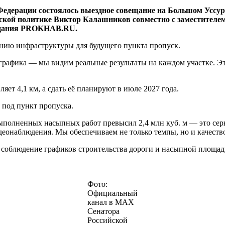
едерации состоялось выездное совещание на Большом Уссур
ской политике Виктор Калашников совместно с заместителе
издания PROKHAB.RU.
анию инфраструктуры для будущего пункта пропуск.
рафика — мы видим реальные результаты на каждом участке. Это
яет 4,1 км, а сдать её планируют в июле 2027 года.
под пункт пропуска.
ыполненных насыпных работ превысил 2,4 млн куб. м — это сер
деонаблюдения. Мы обеспечиваем не только темпы, но и качеств
 и соблюдение графиков строительства дороги и насыпной площ
Фото:
Официальный
канал в МАХ
Сенатора
Российской