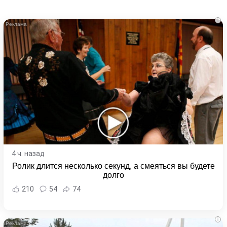
i
4 ч. назад
Ролик длится несколько секунд, а смеяться вы будете
долго
210
54
74
i