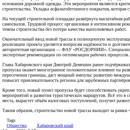
основания дорожной одежды. Эти мероприятия являются крит
строительства. Укладка асфальтобетонного покрытия, которая 
На текущей строительной площадке развёрнута масштабная раб
самосвалов. Трудовой процесс организован в интенсивном реж
темпы строительства без потери качества выполняемых работ.
Окончательный ввод новой трассы в полноценную эксплуатаци
реализации проекта уделяется вопросам надёжности и долговеч
авторитетная организация — ФАУ «РОСДОРНИИ». Специалисты 
экспертные рекомендации по оптимизации рабочих процессов.
Глава Хабаровского края Дмитрий Демешин ранее подчёркивал 
пропуска окажет многогранное положительное влияние на разв
пересечения границы, даст мощный импульс развитию междуна
повысит привлекательность региона для зарубежных партнёров
Кроме того, новый пункт пропуска будет способствовать укре
мероприятий и развития туристических маршрутов. Всё это в 
места, вырастет объём налоговых поступлений, получит разви
Таким образом, строительство новой трассы выходит за рамки 
Tags
Общество
Хабаровский край