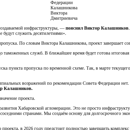
Федерации
Калашникова
Виктора
Дмитриевича
 создаваемой инфраструктуры, —
пояснил Виктор Калашников
е будут служить десятилетиями».
 пропуска. По словам Виктора Калашникова, проект завершает со
до таможенных служб. В ближайшее время будет готова итогова
ка пункта пропуска по временной схеме. Так, в марте текущег
ипиальных возражений по рекомендации Совета Федерации нет.
р Калашников.
значение проекта.
азвития Хабаровской агломерации. Это не просто инфраструкту
 соседними странами. Мы создаём основу для долгосрочного эко
проекта, в 2026 году предстоит полностью завершить комплекс