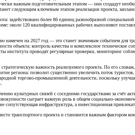
ически важным подготовительным этапом — они создадут необх
станет следующим ключевым этапом реализации проекта, заплани
ота: задействовано более 86 единиц разнообразной специальной
име: около 120 квалифицированных рабочих выполняют поставле
ю намечен на 2027 год — это станет значимым событием для тр
ности объекта: контроль качества и комплексное техническое со
института проводят регулярные проверки, мониторинг соблюде
стратегическую важность реализуемого проекта. По его словам,
итие региона: позволит существенно увеличить поток туристов
родной торгово‑промышленной деятельности, поскольку улучше
.
плению культурных связей с соседними государствами за счёт а
совокупности сыграет важную роль в общем социально‑экономиче
тие сопутствующая инфраструктура, а инвестиционная привлекат
чисто транспортного проекта и становится важным фактором ком