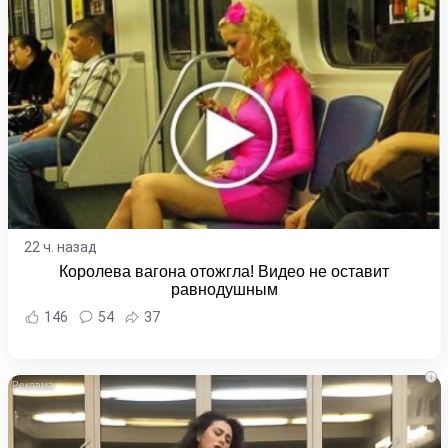
22 ч. назад
Королева вагона отожгла! Видео не оставит
равнодушным
146
54
37
i