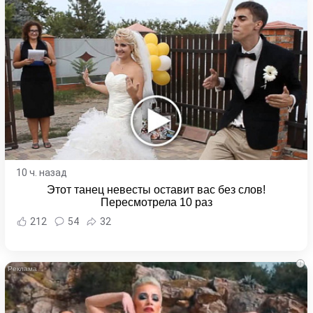
10 ч. назад
Этот танец невесты оставит вас без слов!
Пересмотрела 10 раз
212
54
32
i