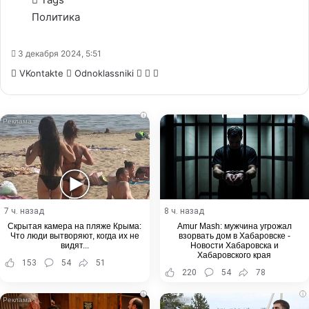
Политика
3 декабря 2024, 5:51
WhatsApp
Telegram
Share
VKontakte
Odnoklassniki
via
Email
i
7 ч. назад
8 ч. назад
Скрытая камера на пляже Крыма:
Amur Mash: мужчина угрожал
Что люди вытворяют, когда их не
взорвать дом в Хабаровске -
видят...
Новости Хабаровска и
Хабаровского края
153
54
51
220
54
78
i
i