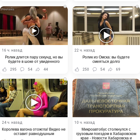
i
i
16 ч. назад
22 ч. назад
Ролик длится пару секунд, но вы
Ролик из Омска: вы будете
будете в шоке от увиденного
смеяться долго
295
54
44
250
54
69
i
24 ч. назад
10 ч. назад
Королева вагона отожгла! Видео не
Микроавтобус столкнулся с
оставит равнодушным
грузовым поездом в Хабаровском
крае - Новости Хабаровска и