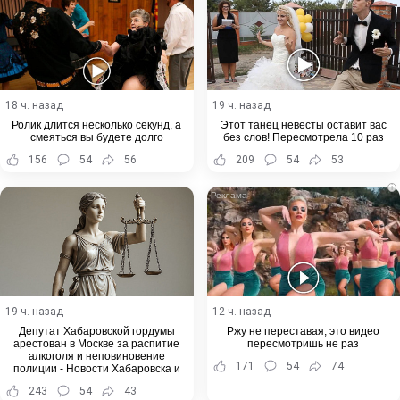
18 ч. назад
19 ч. назад
Ролик длится несколько секунд, а
Этот танец невесты оставит вас
смеяться вы будете долго
без слов! Пересмотрела 10 раз
156
54
56
209
54
53
i
19 ч. назад
12 ч. назад
Депутат Хабаровской гордумы
Ржу не переставая, это видео
арестован в Москве за распитие
пересмотришь не раз
алкоголя и неповиновение
171
54
74
полиции - Новости Хабаровска и
Хабаровского края
243
54
43