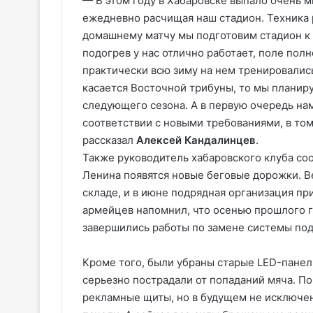
— В этом году в Хабаровске выпало очень м
ежедневно расчищая наш стадион. Техника р
домашнему матчу мы подготовим стадион к 
подогрев у нас отлично работает, поле пол
практически всю зиму на нем тренировались.
касается Восточной трибуны, то мы планиру
следующего сезона. А в первую очередь нам
соответствии с новыми требованиями, в то
рассказал
Алексей Кандалинцев
.
Также руководитель хабаровского клуба со
Ленина появятся новые беговые дорожки. Ве
складе, и в июне подрядная организация пр
армейцев напомнил, что осенью прошлого 
завершились работы по замене системы подо
Кроме того, были убраны старые LED-панели,
серьезно пострадали от попаданий мяча. По
рекламные щиты, но в будущем не исключен