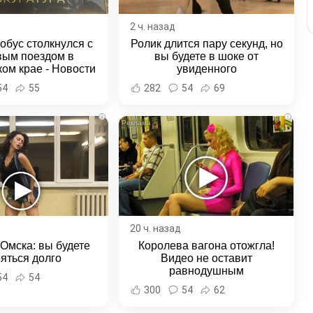
2 ч. назад
обус столкнулся с
Ролик длится пару секунд, но
вым поездом в
вы будете в шоке от
ом крае - Новости
увиденного
ка и Хабаровского
54
55
282
54
69
края
i
i
20 ч. назад
 Омска: вы будете
Королева вагона отожгла!
яться долго
Видео не оставит
равнодушным
54
54
300
54
62