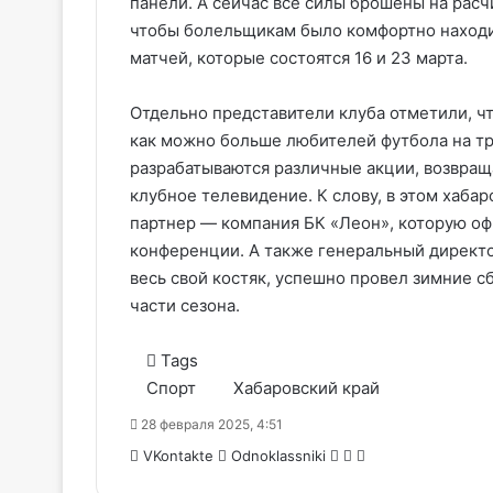
панели. А сейчас все силы брошены на расч
чтобы болельщикам было комфортно находи
матчей, которые состоятся 16 и 23 марта.
Отдельно представители клуба отметили, чт
как можно больше любителей футбола на тр
разрабатываются различные акции, возвращ
клубное телевидение. К слову, в этом хаба
партнер — компания БК «Леон», которую оф
конференции. А также генеральный директ
весь свой костяк
, успешно провел зимние с
части сезона.
Tags
Спорт
Хабаровский край
28 февраля 2025, 4:51
WhatsApp
Telegram
Share
VKontakte
Odnoklassniki
via