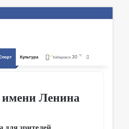
℃
30
Search for
Спорт
Культура
Хабаровск
е имени Ленина
а для зрителей