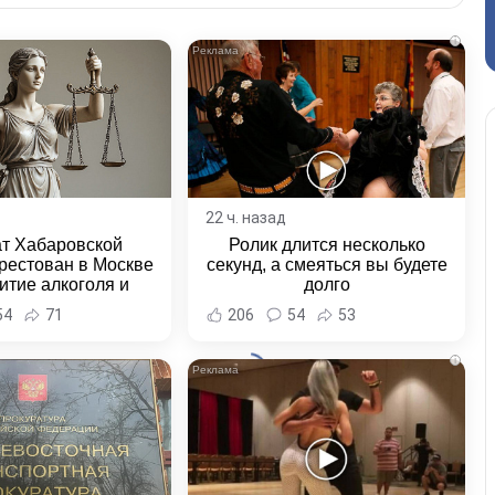
i
22 ч. назад
ат Хабаровской
Ролик длится несколько
рестован в Москве
секунд, а смеяться вы будете
итие алкоголя и
долго
овение полиции -
54
71
206
54
53
и Хабаровска и
ровского края
i