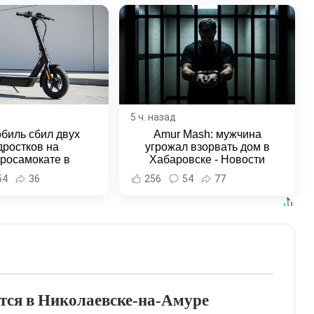
5 ч. назад
биль сбил двух
Amur Mash: мужчина
дростков на
угрожал взорвать дом в
тросамокате в
Хабаровске - Новости
льске-на-Амуре -
Хабаровска и Хабаровского
54
36
256
54
77
и Хабаровска и
края
ровского края
тся в Николаевске‑на‑Амуре