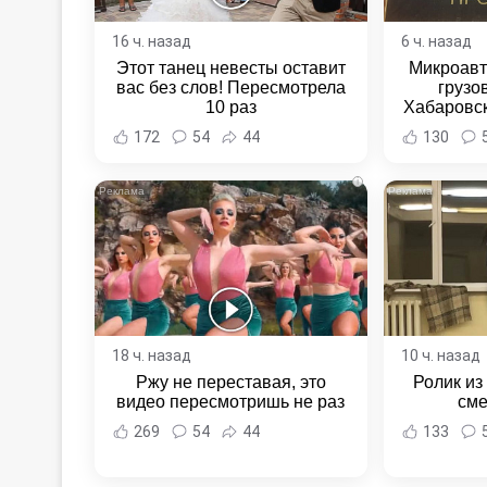
16 ч. назад
6 ч. назад
Этот танец невесты оставит
Микроавт
вас без слов! Пересмотрела
грузо
10 раз
Хабаровск
Хабаровс
172
54
44
130
i
18 ч. назад
10 ч. назад
Ржу не переставая, это
Ролик из
видео пересмотришь не раз
сме
269
54
44
133