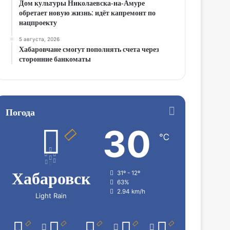
Дом культуры Николаевска‑на‑Амуре
обретает новую жизнь: идёт капремонт по
нацпроекту
5 августа, 2026
Хабаровчане смогут пополнять счета через
сторонние банкоматы
Погода
30
℃
Хабаровск
31º - 12º
63%
2.94 km/h
Light Rain