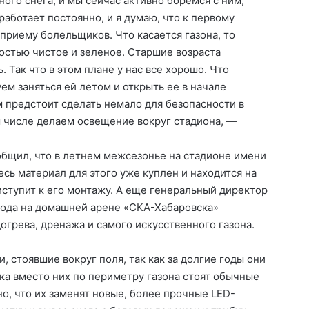
ного снега, и мы сейчас активно боремся с ним,
аботает постоянно, и я думаю, что к первому
приему болельщиков. Что касается газона, то
ностью чистое и зеленое. Старшие возраста
 Так что в этом плане у нас все хорошо. Что
ем заняться ей летом и открыть ее в начале
 предстоит сделать немало для безопасности в
м числе делаем освещение вокруг стадиона, —
общил, что в летнем межсезонье на стадионе имени
сь материал для этого уже куплен и находится на
иступит к его монтажу. А еще генеральный директор
года на домашней арене «СКА-Хабаровска»
грева, дренажа и самого искусственного газона.
 стоявшие вокруг поля, так как за долгие годы они
ка вместо них по периметру газона стоят обычные
о, что их заменят новые, более прочные LED-