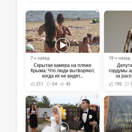
Email
i
7 ч. назад
18 ч. назад
Скрытая камера на пляже
Депут
Крыма: Что люди вытворяют,
гордумы а
когда их не видят...
за расп
неповин
211
54
43
195
Новост
Хаба
i