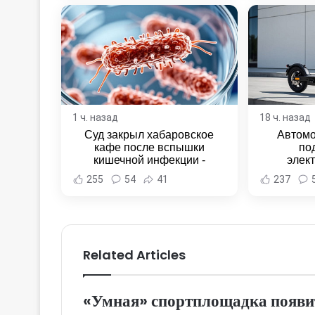
1 ч. назад
18 ч. назад
Суд закрыл хабаровское
Автомо
кафе после вспышки
по
кишечной инфекции -
элек
Новости Хабаровска и
Комсомо
255
54
41
237
Хабаровского края
Новост
Хаба
Related Articles
«Умная» спортплощадка появи