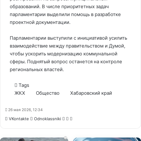
образований. В числе приоритетных задач
парламентарии выделили помощь в разработке
проектной документации.
Парламентарии выступили с инициативой усилить
взаимодействие между правительством и Думой,
чтобы ускорить модернизацию коммунальной
сферы. Поднятый вопрос останется на контроле
региональных властей.
Tags
ЖКХ
Общество
Хабаровский край
26 мая 2026, 12:34
WhatsApp
Telegram
Share
VKontakte
Odnoklassniki
via
Email
i