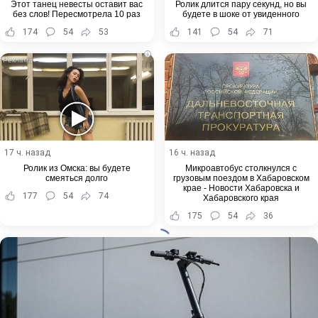
Этот танец невесты оставит вас
Ролик длится пару секунд, но вы
без слов! Пересмотрела 10 раз
будете в шоке от увиденного
174
54
53
141
54
71
i
17 ч. назад
16 ч. назад
Ролик из Омска: вы будете
Микроавтобус столкнулся с
смеяться долго
грузовым поездом в Хабаровском
крае - Новости Хабаровска и
177
54
74
Хабаровского края
175
54
36