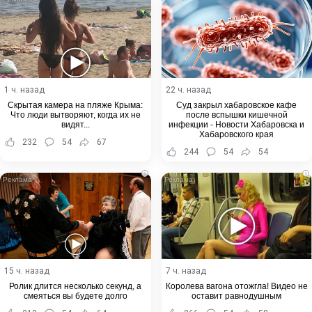
1 ч. назад
22 ч. назад
Скрытая камера на пляже Крыма:
Суд закрыл хабаровское кафе
Что люди вытворяют, когда их не
после вспышки кишечной
видят...
инфекции - Новости Хабаровска и
Хабаровского края
232
54
67
244
54
54
i
i
15 ч. назад
7 ч. назад
Ролик длится несколько секунд, а
Королева вагона отожгла! Видео не
смеяться вы будете долго
оставит равнодушным