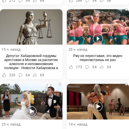
212
54
64
266
54
58
i
15 ч. назад
20 ч. назад
Депутат Хабаровской гордумы
Ржу не переставая, это видео
арестован в Москве за распитие
пересмотришь не раз
алкоголя и неповиновение
173
54
34
полиции - Новости Хабаровска и
Хабаровского края
220
54
69
i
i
23 ч. назад
14 ч. назад