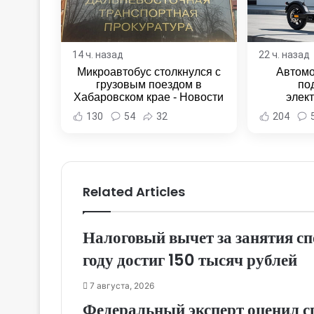
14 ч. назад
22 ч. назад
Микроавтобус столкнулся с
Автомо
грузовым поездом в
по
Хабаровском крае - Новости
элек
Хабаровска и Хабаровского
Комсомо
130
54
32
204
края
Новост
Хаба
Related Articles
Налоговый вычет за занятия с
году достиг 150 тысяч рублей
7 августа, 2026
Федеральный эксперт оценил с