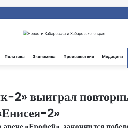
Политика
Экономика
Происшествия
Медицина
-2» выиграл повторны
«Енисея-2»
арене «Ерофей», закончился победой