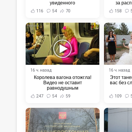
увиденного
за расп
неповин
116
54
70
158
Новост
Хаба
i
16 ч. назад
16 ч. назад
Королева вагона отожгла!
Этот тане
Видео не оставит
вас без с
равнодушным
247
54
59
109