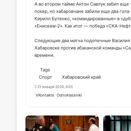
А во втором тайме Антон Савлук забил еще 
покер, но хабаровчане забили еще два гола
Кирилл Бутенко, «командированные» в «дуб
«Енисеем-2». Как итог — победа «СКА-Нефтя
Следующие два матча подопечные Василия Г
Хабаровске против абаканской команды «Сая
времени.
Tags
Спорт
Хабаровский край
21 января 2026, 9:05
WhatsApp
Telegram
Share
VKontakte
Odnoklassniki
via
Email
i