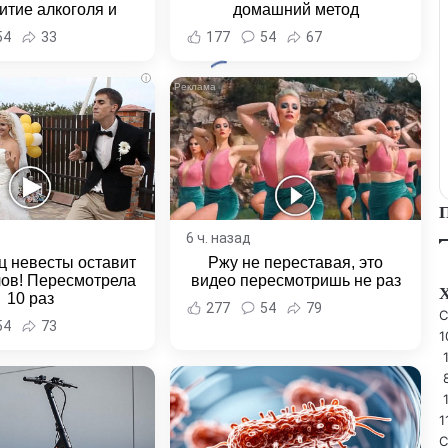
итие алкоголя и
домашний метод
овение полиции -
54
33
177
54
67
и Хабаровска и
ровского края
i
i
6 ч. назад
ц невесты оставит
Ржу не переставая, это
лов! Пересмотрела
видео пересмотришь не раз
10 раз
277
54
79
C
54
73
1
1
С