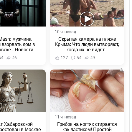
10 ч. назад
Mash: мужчина
Скрытая камера на пляже
 взорвать дом в
Крыма: Что люди вытворяют,
вске - Новости
когда их не видят...
ка и Хабаровского
54
46
127
54
49
края
i
11 ч. назад
ат Хабаровской
Грибок на ногтях стирается
рестован в Москве
как ластиком! Простой