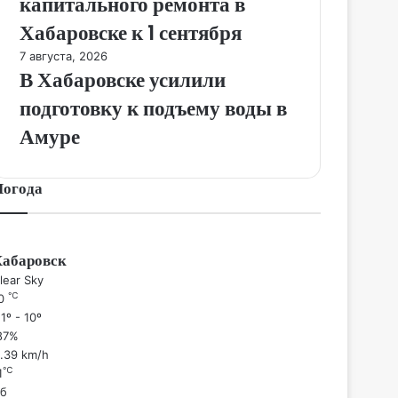
капитального ремонта в
Хабаровске к 1 сентября
7 августа, 2026
В Хабаровске усилили
подготовку к подъему воды в
Амуре
Погода
Хабаровск
lear Sky
℃
10
1º - 10º
87%
1.39 km/h
℃
1
б