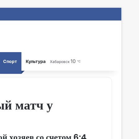
10
Search for
Спорт
Культура
Хабаровск
℃
й матч у
 хозяев со счетом 6:4.