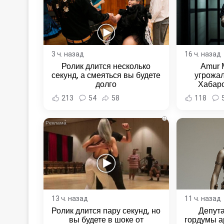
3 ч. назад
16 ч. назад
Ролик длится несколько
Amur 
секунд, а смеяться вы будете
угрожал
долго
Хабаро
Хабаровс
213
54
58
118
i
13 ч. назад
11 ч. назад
Ролик длится пару секунд, но
Депут
вы будете в шоке от
гордумы а