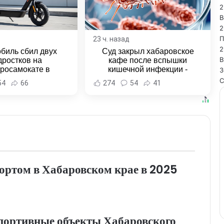
2
В
2
П
23 ч. назад
2
биль сбил двух
Суд закрыл хабаровское
В
дростков на
кафе после вспышки
тросамокате в
кишечной инфекции -
3
льске-на-Амуре -
Новости Хабаровска и
С
54
66
274
54
41
и Хабаровска и
Хабаровского края
ровского края
портом в Хабаровском крае в 2025
портивные объекты Хабаровского