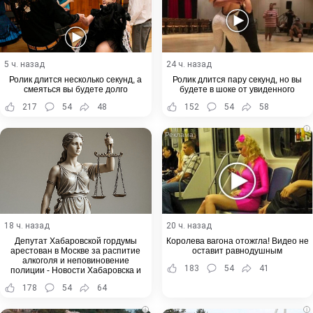
5 ч. назад
24 ч. назад
Ролик длится несколько секунд, а
Ролик длится пару секунд, но вы
смеяться вы будете долго
будете в шоке от увиденного
217
54
48
152
54
58
i
18 ч. назад
20 ч. назад
Депутат Хабаровской гордумы
Королева вагона отожгла! Видео не
арестован в Москве за распитие
оставит равнодушным
алкоголя и неповиновение
183
54
41
полиции - Новости Хабаровска и
Хабаровского края
178
54
64
i
i