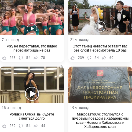
7 ч. назад
21 ч. назад
Ржу не переставая, это видео
Этот танец невесты оставит вас
пересмотришь не раз
без слов! Пересмотрела 10 раз
268
54
78
239
54
60
i
18 ч. назад
19 ч. назад
Ролик из Омска: вы будете
Микроавтобус столкнулся с
смеяться долго
грузовым поездом в Хабаровском
крае - Новости Хабаровска и
262
54
44
Хабаровского края