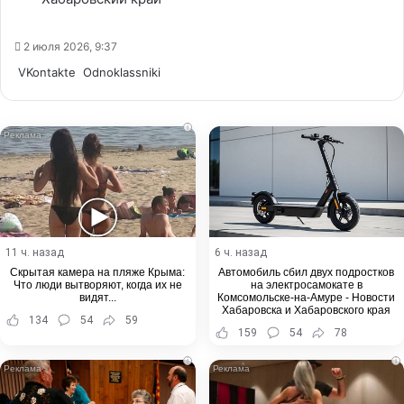
2 июля 2026, 9:37
WhatsApp
Telegram
Share
VKontakte
Odnoklassniki
via
Email
i
11 ч. назад
6 ч. назад
Скрытая камера на пляже Крыма:
Автомобиль сбил двух подростков
Что люди вытворяют, когда их не
на электросамокате в
видят...
Комсомольске-на-Амуре - Новости
Хабаровска и Хабаровского края
134
54
59
159
54
78
i
i