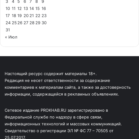
3
4
5
6
7
8
9
10
11
12
13
14
15
16
17
18
19
20
21
22
23
24
25
26
27
28
29
30
31
« Июл
Настоящий ресурс содержит материалы 18+.
Редакция не несет ответственности за содержание
комментариев к материалам сайта, а также за достоверность
информации, содержащейся в рекламных объявлениях.
Сетевое издание PROKHAB.RU зарегистрировано в
Федеральной службе по надзору в сфере связи,
информационных технологий и массовых коммуникаций.
Свидетельство о регистрации ЭЛ № ФС 77 – 70505 от
25.07.2017.