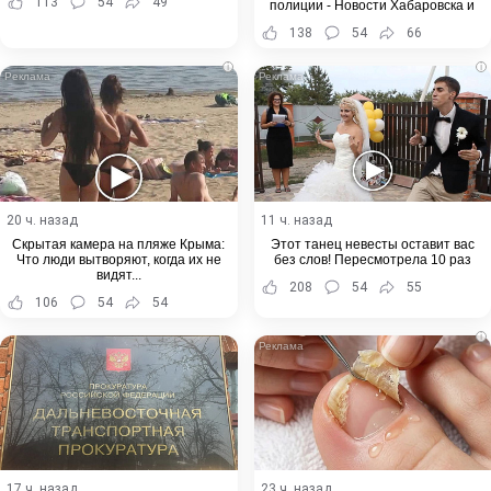
113
54
49
полиции - Новости Хабаровска и
Хабаровского края
138
54
66
i
i
20 ч. назад
11 ч. назад
Скрытая камера на пляже Крыма:
Этот танец невесты оставит вас
Что люди вытворяют, когда их не
без слов! Пересмотрела 10 раз
видят...
208
54
55
106
54
54
i
17 ч. назад
23 ч. назад