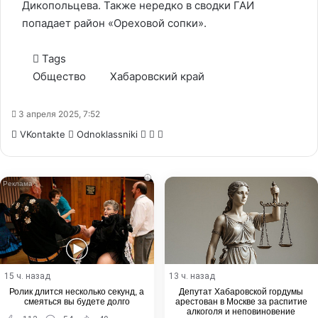
Дикопольцева. Также нередко в сводки ГАИ
попадает район «Ореховой сопки».
Tags
Общество
Хабаровский край
3 апреля 2025, 7:52
WhatsApp
Telegram
Share
VKontakte
Odnoklassniki
via
Email
i
15 ч. назад
13 ч. назад
Ролик длится несколько секунд, а
Депутат Хабаровской гордумы
смеяться вы будете долго
арестован в Москве за распитие
алкоголя и неповиновение