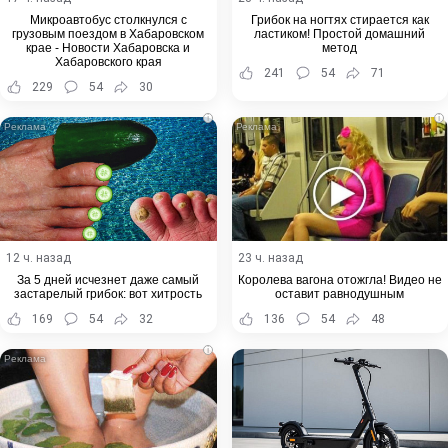
Микроавтобус столкнулся с
Грибок на ногтях стирается как
грузовым поездом в Хабаровском
ластиком! Простой домашний
крае - Новости Хабаровска и
метод
Хабаровского края
241
54
71
229
54
30
i
i
12 ч. назад
23 ч. назад
За 5 дней исчезнет даже самый
Королева вагона отожгла! Видео не
застарелый грибок: вот хитрость
оставит равнодушным
169
54
32
136
54
48
i