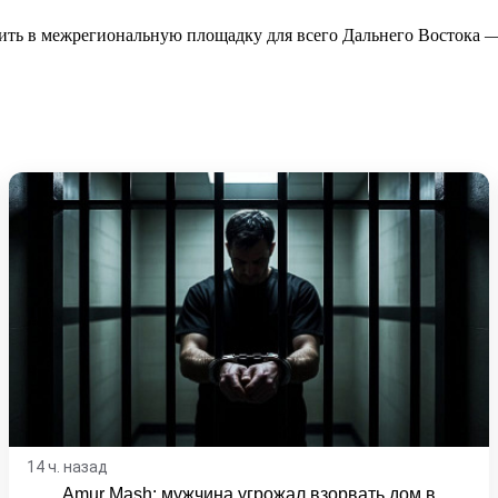
ть в межрегиональную площадку для всего Дальнего Востока —
14 ч. назад
Amur Mash: мужчина угрожал взорвать дом в