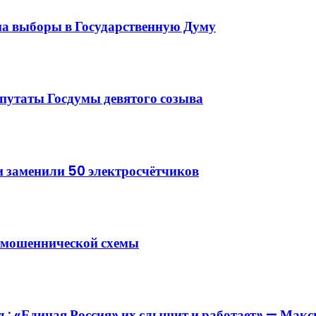
на выборы в Государственную Думу
епутаты Госдумы девятого созыва
 заменили 50 электросчётчиков
й мошеннической схемы
ь: «Единая Россия» их слышит и работает» — Мак