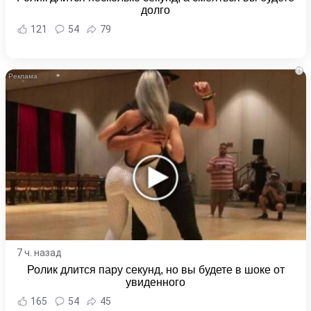
долго
121
54
79
i
7 ч. назад
Ролик длится пару секунд, но вы будете в шоке от
увиденного
165
54
45