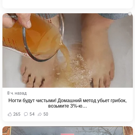
i
8 ч. назад
Ногти будут чистыми! Домашний метод убьет грибок,
возьмите 3%-ю…
265
54
50