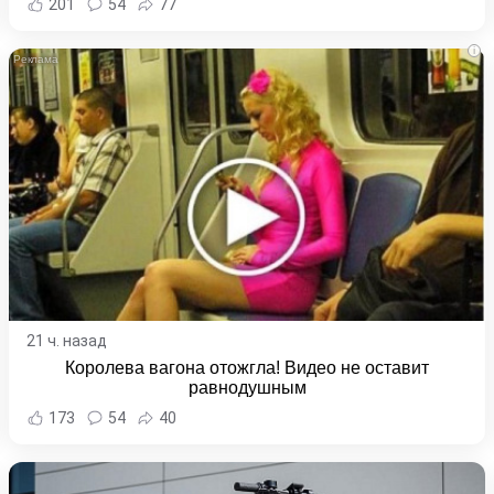
201
54
77
i
21 ч. назад
Королева вагона отожгла! Видео не оставит
равнодушным
173
54
40