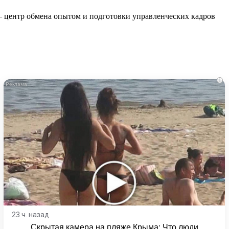
 центр обмена опытом и подготовки управленческих кадров
i
23 ч. назад
Скрытая камера на пляже Крыма: Что люди