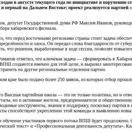
ан в августе текущего года по инициативе и поручению сек
первый на Дальнем Востоке; проект реализуется партией «Е
цов, депутат Государственной думы РФ Максим Иванов, руково
бора хабаровского филиала.
л, что перед восточными регионами страны стоит задача обеспе
ределённости и хаоса. Он передал слова благодарности от губ
ть, что решения, выработанные в ходе сессии, позволят повыси
манов отметил, что ключевая задача — сформировать в Хабаро
ВПШ создаются именно для этой цели, и выразил заинтересован
странить на другие региональные отделения партии.
 крае было подано более 250 заявок, из которых отбор прошли 
о Высшая партийная школа — это не только политика, но и отв
путаты, но и активные жители, предприниматели и общественник
ходимые инструменты, знания и поддержку, поскольку партия в 
екты способствуют укреплению этой команды и выявлению новы
и обучение участников первого потока ВПШ будет продолжено. О
ческий текст» и «Профессиональная деятельность депутата». К