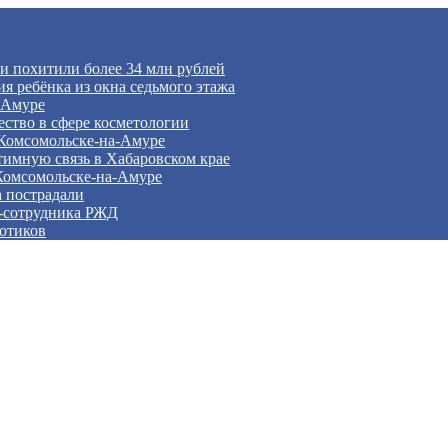
и похитили более 34 млн рублей
я ребёнка из окна седьмого этажа
 Амуре
ство в сфере косметологии
 Комсомольске‑на‑Амуре
тимную связь в Хабаровском крае
Комсомольске‑на‑Амуре
а пострадали
с‑сотрудника РЖД
отиков