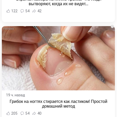
вытворяют, когда их не видят...
122
54
42
i
19 ч. назад
Грибок на ногтях стирается как ластиком! Простой
домашний метод
205
54
40