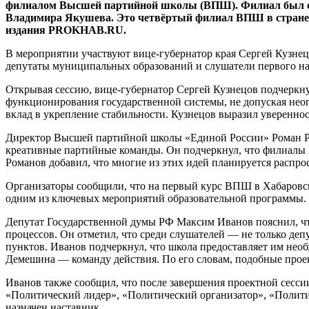
филиалом Высшей партийной школы (ВПШ). Филиал был созд
Владимира Якушева. Это четвёртый филиал ВПШ в стране и 
издания PROKHAB.RU.
В мероприятии участвуют вице‑губернатор края Сергей Кузне
депутаты муниципальных образований и слушатели первого на
Открывая сессию, вице‑губернатор Сергей Кузнецов подчеркну
функционирования государственной системы, не допуская неоп
вклад в укрепление стабильности. Кузнецов выразил увереннос
Директор Высшей партийной школы «Единой России» Роман Ро
креативные партийные команды. Он подчеркнул, что филиалы 
Романов добавил, что многие из этих идей планируется распро
Организаторы сообщили, что на первый курс ВПШ в Хабаровском
одним из ключевых мероприятий образовательной программы.
Депутат Государственной думы РФ Максим Иванов пояснил, чт
процессов. Он отметил, что среди слушателей — не только де
пунктов. Иванов подчеркнул, что школа предоставляет им необ
Демешина — команду действия. По его словам, подобные про
Иванов также сообщил, что после завершения проектной сесси
«Политический лидер», «Политический организатор», «Полити
назначен наставник.