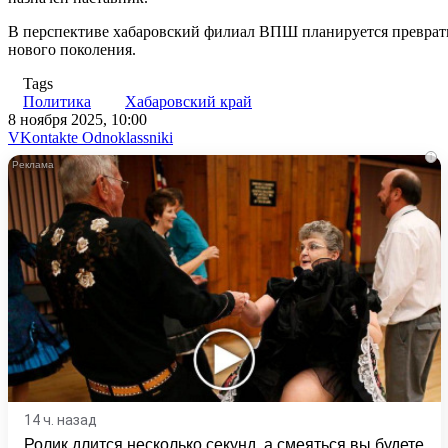
В перспективе хабаровский филиал ВПШ планируется преврати
нового поколения.
Tags
Политика
Хабаровский край
8 ноября 2025, 10:00
WhatsApp
Telegram
Share
VKontakte
Odnoklassniki
via
i
Email
14 ч. назад
Ролик длится несколько секунд, а смеяться вы будете