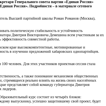
ретаря Генерального совета партии «Единая Россия»
диная Россия». Подробности – в материале сетевого
дитель Высшей партийной школы Роман Романов (Москва),
чивать политическую стабильность и устойчивость
ернатора Дмитрия Викторовича Демешина всем участникам за их
ть эффективность совместной работы.
вском крае высококомпетентные, мотивированные и
ность в изучении предложений хабаровских однопартийцев.
100 человек. Для этих участников проектная сессия стала
етственность, а также понимание механизмов общественных
и, стремящиеся реально влиять на жизнь своих населённых
крае представляет собой команду губернатора Дмитрия
х лидеров.
бразовательный курс состоит из четырёх блоков:
аждому выпускнику, успешно защитившему свой проект, будет