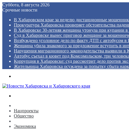
Суббота, 8 августа 2026
Срочные новости
В Хабаровском крае за неделю дистанционные мошенник
Прокуратура Хабаровска проверяет обстоятельства падени
В Хабаровске 30-летняя женщина утонула при купании в
Суд в Хабаровске вынес приговор женщине за мошенниче
Возбуждено уголовное дело по факту ДТП с автобусом в
Женщина убила знакомого за предложение вступить в ин
Нарушения миграционного законодательства выявили в 
Автобус съехал в кювет под Комсомольском, три человек
Коррупция в Хабаровске: суд рассмотрит дело против эк
Жительница Хабаровска осуждена за попытку сбыта нарк
Menu
Search
for
Новости
Нацпроекты
Общество
Политика
Экономика