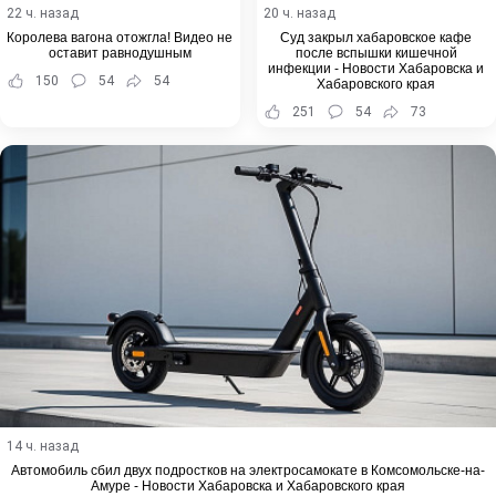
22 ч. назад
20 ч. назад
Королева вагона отожгла! Видео не
Суд закрыл хабаровское кафе
оставит равнодушным
после вспышки кишечной
инфекции - Новости Хабаровска и
150
54
54
Хабаровского края
251
54
73
14 ч. назад
Автомобиль сбил двух подростков на электросамокате в Комсомольске-на-
Амуре - Новости Хабаровска и Хабаровского края