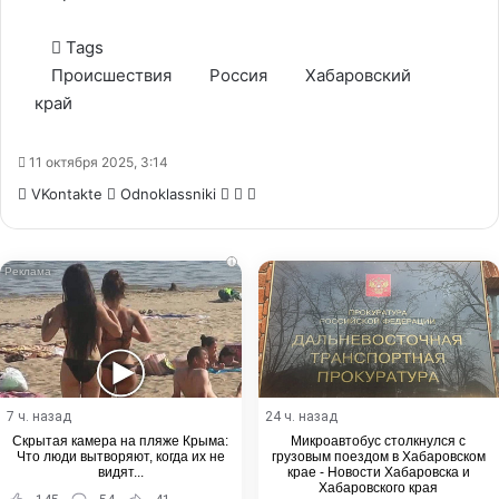
Tags
Происшествия
Россия
Хабаровский
край
11 октября 2025, 3:14
WhatsApp
Telegram
Share
VKontakte
Odnoklassniki
via
Email
i
7 ч. назад
24 ч. назад
Скрытая камера на пляже Крыма:
Микроавтобус столкнулся с
Что люди вытворяют, когда их не
грузовым поездом в Хабаровском
видят...
крае - Новости Хабаровска и
Хабаровского края