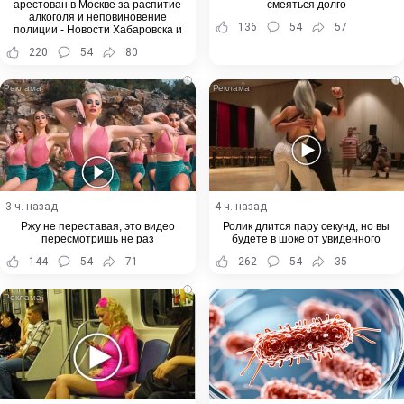
арестован в Москве за распитие
смеяться долго
алкоголя и неповиновение
136
54
57
полиции - Новости Хабаровска и
Хабаровского края
220
54
80
i
i
3 ч. назад
4 ч. назад
Ржу не переставая, это видео
Ролик длится пару секунд, но вы
пересмотришь не раз
будете в шоке от увиденного
144
54
71
262
54
35
i