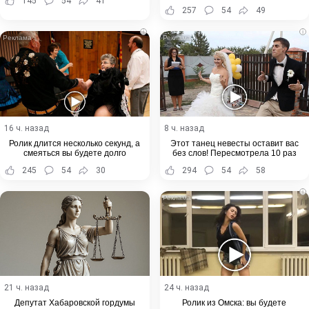
145
54
41
257
54
49
i
i
16 ч. назад
8 ч. назад
Ролик длится несколько секунд, а
Этот танец невесты оставит вас
смеяться вы будете долго
без слов! Пересмотрела 10 раз
245
54
30
294
54
58
i
21 ч. назад
24 ч. назад
Депутат Хабаровской гордумы
Ролик из Омска: вы будете