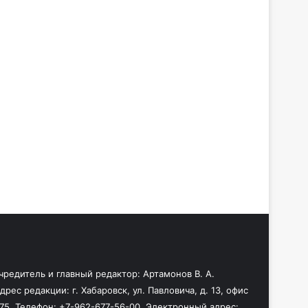
чредитель и главный редактор: Артамонов В. А.
дрес редакции: г. Хабаровск, ул. Павловича, д. 13, офис
75. Телефон: +7-962-677-56-00. Электронный адрес: