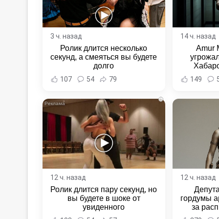
3 ч. назад
14 ч. назад
Ролик длится несколько
Amur 
секунд, а смеяться вы будете
угрожал
долго
Хабаро
Хабаровс
107
54
79
149
i
12 ч. назад
12 ч. назад
Ролик длится пару секунд, но
Депут
вы будете в шоке от
гордумы а
увиденного
за расп
неповин