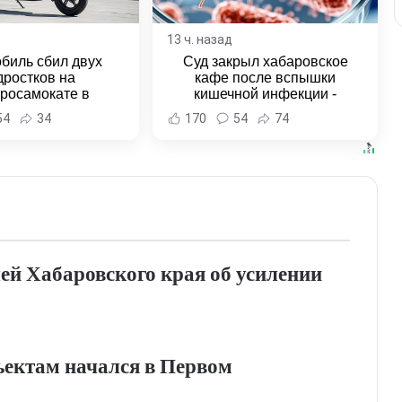
13 ч. назад
биль сбил двух
Суд закрыл хабаровское
дростков на
кафе после вспышки
тросамокате в
кишечной инфекции -
льске-на-Амуре -
Новости Хабаровска и
54
34
170
54
74
и Хабаровска и
Хабаровского края
ровского края
ей Хабаровского края об усилении
ъектам начался в Первом