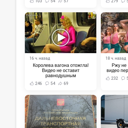
103
54
57
279
Новост
Хаба
i
16 ч. назад
18 ч. назад
Королева вагона отожгла!
Ржу не 
Видео не оставит
видео пе
равнодушным
232
246
54
69