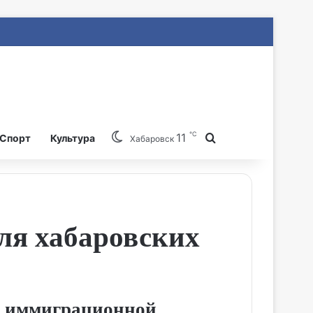
℃
11
Search for
Спорт
Культура
Хабаровск
для хабаровских
ми иммиграционной