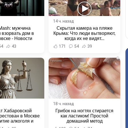
14 ч. назад
Mash: мужчина
Скрытая камера на пляже
 взорвать дом в
Крыма: Что люди вытворяют,
вске - Новости
когда их не видят...
ка и Хабаровского
54
43
171
54
39
края
i
18 ч. назад
ат Хабаровской
Грибок на ногтях стирается
рестован в Москве
как ластиком! Простой
итие алкоголя и
домашний метод
овение полиции -