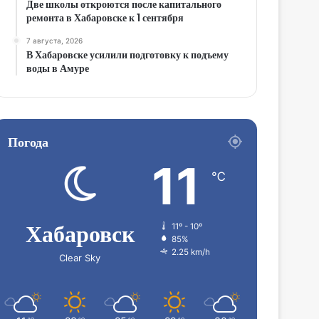
Две школы откроются после капитального
ремонта в Хабаровске к 1 сентября
7 августа, 2026
В Хабаровске усилили подготовку к подъему
воды в Амуре
Погода
11
℃
Хабаровск
11º - 10º
85%
2.25 km/h
Clear Sky