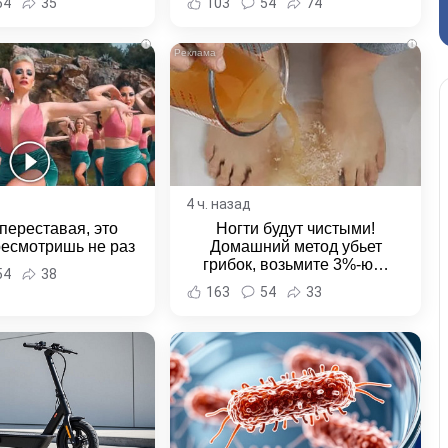
54
35
103
54
74
и Хабаровска и
ровского края
i
i
4 ч. назад
переставая, это
Ногти будут чистыми!
ресмотришь не раз
Домашний метод убьет
грибок, возьмите 3%-ю…
54
38
163
54
33