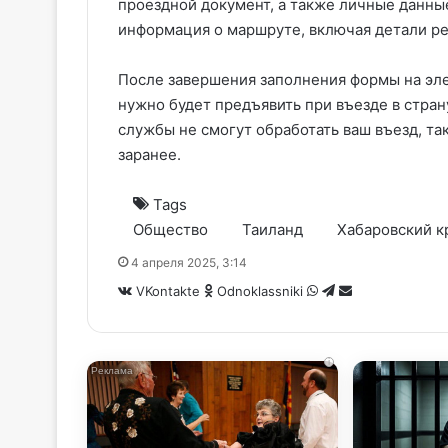
проездной документ, а также личные данные
информация о маршруте, включая детали ре
После завершения заполнения формы на эл
нужно будет предъявить при въезде в стра
службы не смогут обработать ваш въезд, та
заранее.
Tags
Общество
Таиланд
Хабаровский к
4 апреля 2025, 3:14
WhatsApp
Telegram
Share
VKontakte
Odnoklassniki
via
Email
i