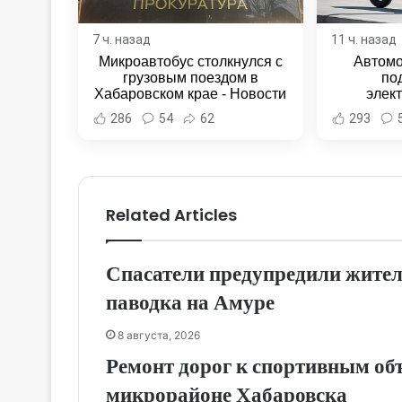
7 ч. назад
11 ч. назад
Микроавтобус столкнулся с
Автомо
грузовым поездом в
по
Хабаровском крае - Новости
элек
Хабаровска и Хабаровского
Комсомо
286
54
62
293
края
Новост
Хаба
Related Articles
Спасатели предупредили жител
паводка на Амуре
8 августа, 2026
Ремонт дорог к спортивным об
микрорайоне Хабаровска