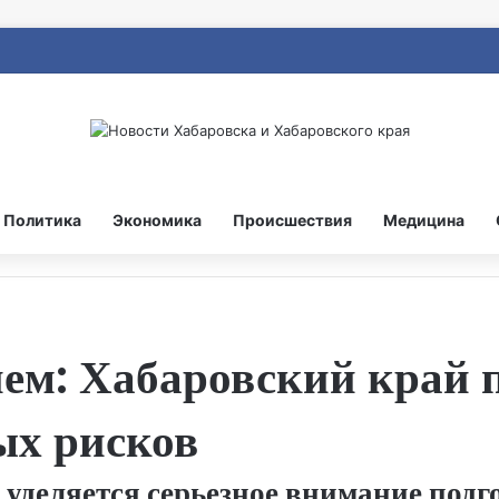
Политика
Экономика
Происшествия
Медицина
онем: Хабаровский край 
ых рисков
е уделяется серьезное внимание подг