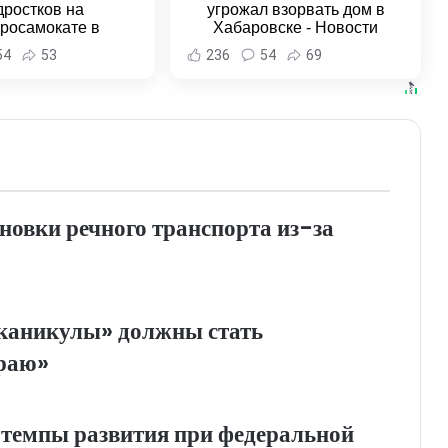
дростков на
угрожал взорвать дом в
тросамокате в
Хабаровске - Новости
льске-на-Амуре -
Хабаровска и Хабаровского
54
53
236
54
69
и Хабаровска и
края
ровского края
новки речного транспорта из-за
аникулы» должны стать
краю»
 темпы развития при федеральной