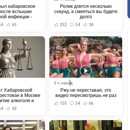
рыл хабаровское
Ролик длится несколько
после вспышки
секунд, а смеяться вы будете
ной инфекции -
долго
и Хабаровска и
54
65
252
54
38
ровского края
i
5 ч. назад
ат Хабаровской
Ржу не переставая, это
рестован в Москве
видео пересмотришь не раз
итие алкоголя и
155
54
66
овение полиции -
54
43
и Хабаровска и
ровского края
i
i