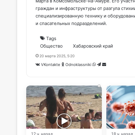
марта в Комсомольске-на-Амуре. Его участ
граждан и инфраструктуры от разгула стихи
специализированную технику и оборудовани
и спасательных подразделений.
Tags
Общество
Хабаровский край
20 марта 2025, 5:20
WhatsApp
Telegram
Share
VKontakte
Odnoklassniki
via
Email
i
12 ч. назад
18 ч. назад