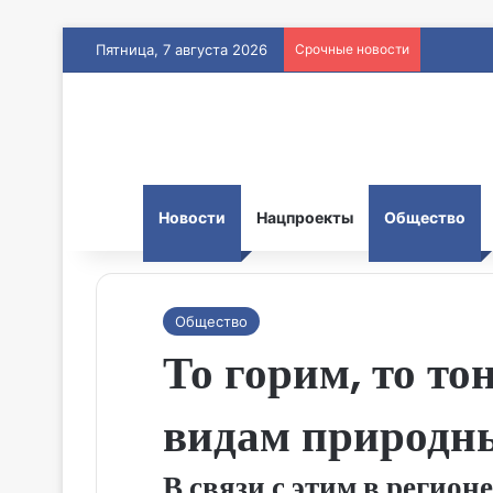
Пятница, 7 августа 2026
Срочные новости
Новости
Нацпроекты
Общество
Общество
То горим, то т
видам природн
В связи с этим в регион