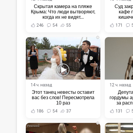
Скрытая камера на пляже
Суд зак
Крыма: Что люди вытворяют,
кафе 
когда их не видят...
кишеч
Новост
246
54
55
171
Хаба
i
14 ч. назад
12 ч. назад
Этот танец невесты оставит
Депут
вас без слов! Пересмотрела
гордумы а
10 раз
за расп
неповин
186
54
37
131
Новост
Хаба
i