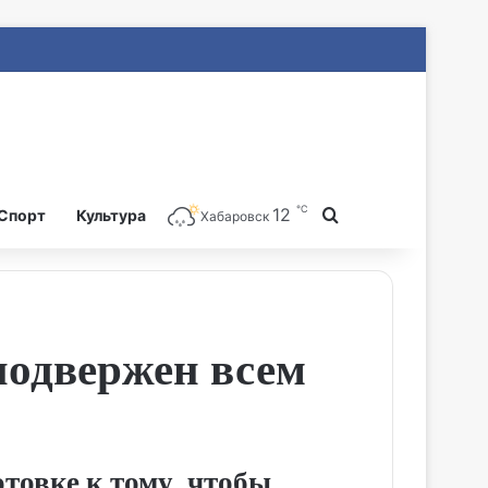
℃
12
Search for
Спорт
Культура
Хабаровск
подвержен всем
отовке к тому, чтобы