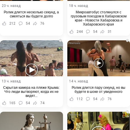
23 ч. назад
18 ч. назад
Ролик длится несколько секунд, а
Микроавтобус столкнулся с
смеяться вы будете долго
грузовым поездом в Хабаровском
крае - Новости Хабаровска и
212
54
76
Хабаровского края
244
54
31
i
i
13 ч. назад
14 ч. назад
Скрытая камера на пляже Крыма:
Ролик длится пару секунд, но вы
Что люди вытворяют, когда их не
будете в шоке от увиденного
видят...
112
54
76
165
54
74
i