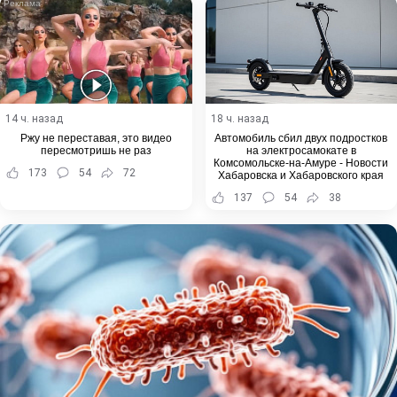
14 ч. назад
18 ч. назад
Ржу не переставая, это видео
Автомобиль сбил двух подростков
пересмотришь не раз
на электросамокате в
Комсомольске-на-Амуре - Новости
173
54
72
Хабаровска и Хабаровского края
137
54
38