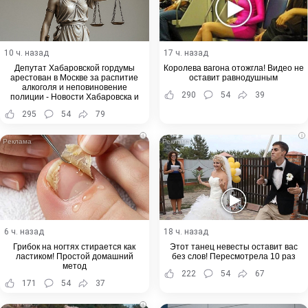
10 ч. назад
17 ч. назад
Депутат Хабаровской гордумы
Королева вагона отожгла! Видео не
арестован в Москве за распитие
оставит равнодушным
алкоголя и неповиновение
290
54
39
полиции - Новости Хабаровска и
Хабаровского края
295
54
79
i
i
6 ч. назад
18 ч. назад
Грибок на ногтях стирается как
Этот танец невесты оставит вас
ластиком! Простой домашний
без слов! Пересмотрела 10 раз
метод
222
54
67
171
54
37
i