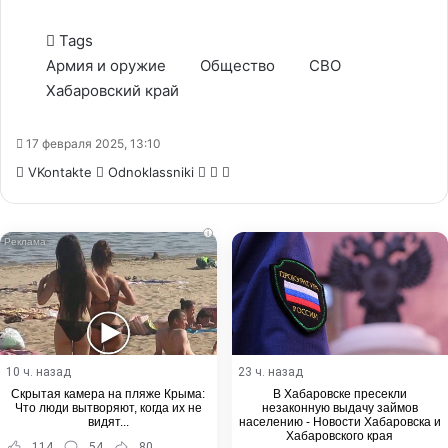
Tags
Армия и оружие
Общество
СВО
Хабаровский край
17 февраля 2025, 13:10
WhatsApp
Telegram
Share
VKontakte
Odnoklassniki
via
Email
i
10 ч. назад
23 ч. назад
Скрытая камера на пляже Крыма:
В Хабаровске пресекли
Что люди вытворяют, когда их не
незаконную выдачу займов
видят...
населению - Новости Хабаровска и
Хабаровского края
114
54
80