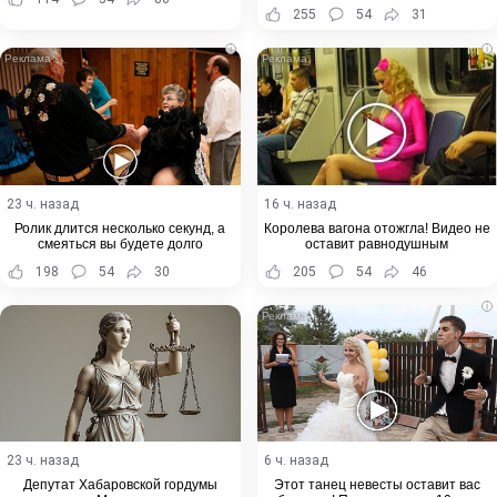
255
54
31
i
i
23 ч. назад
16 ч. назад
Ролик длится несколько секунд, а
Королева вагона отожгла! Видео не
смеяться вы будете долго
оставит равнодушным
198
54
30
205
54
46
i
23 ч. назад
6 ч. назад
Депутат Хабаровской гордумы
Этот танец невесты оставит вас