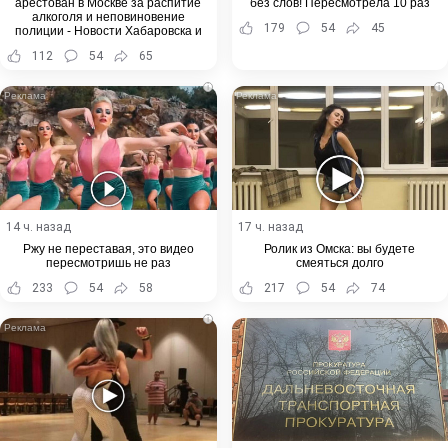
арестован в Москве за распитие
без слов! Пересмотрела 10 раз
алкоголя и неповиновение
179
54
45
полиции - Новости Хабаровска и
Хабаровского края
112
54
65
i
i
14 ч. назад
17 ч. назад
Ржу не переставая, это видео
Ролик из Омска: вы будете
пересмотришь не раз
смеяться долго
233
54
58
217
54
74
i