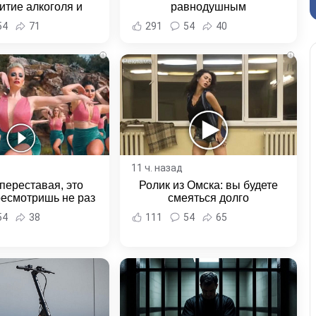
итие алкоголя и
равнодушным
овение полиции -
54
71
291
54
40
и Хабаровска и
ровского края
i
i
11 ч. назад
переставая, это
Ролик из Омска: вы будете
ресмотришь не раз
смеяться долго
54
38
111
54
65