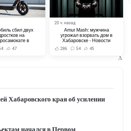
20 ч. назад
биль сбил двух
Amur Mash: мужчина
дростков на
угрожал взорвать дом в
тросамокате в
Хабаровске - Новости
льске-на-Амуре -
Хабаровска и Хабаровского
54
47
286
54
45
и Хабаровска и
края
ровского края
ей Хабаровского края об усилении
ъектам начался в Первом