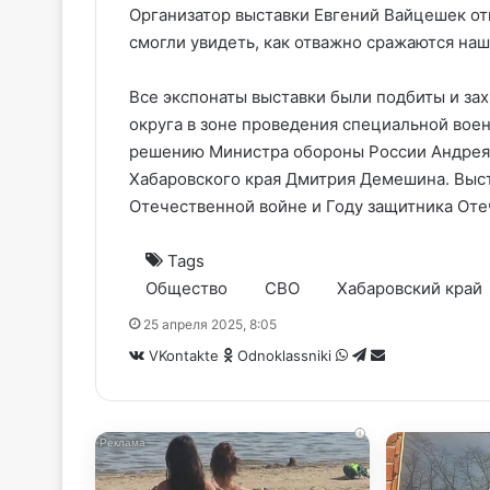
Организатор выставки Евгений Вайцешек отм
смогли увидеть, как отважно сражаются наш
Все экспонаты выставки были подбиты и з
округа в зоне проведения специальной воен
решению Министра обороны России Андрея 
Хабаровского края Дмитрия Демешина. Выс
Отечественной войне и Году защитника Оте
Tags
Общество
СВО
Хабаровский край
25 апреля 2025, 8:05
WhatsApp
Telegram
Share
VKontakte
Odnoklassniki
via
Email
i