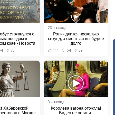
23 ч. назад
обус столкнулся с
Ролик длится несколько
вым поездом в
секунд, а смеяться вы будете
ом крае - Новости
долго
ка и Хабаровского
54
70
111
54
39
края
i
3 ч. назад
ат Хабаровской
Королева вагона отожгла!
рестован в Москве
Видео не оставит