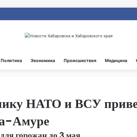
Политика
Экономика
Происшествия
Медицина
нику НАТО и ВСУ приве
а-Амуре
для горожан до 3 мая.