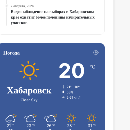
7 августа, 2026
Видеонаблюдение на выборах в Хабаровском
крае охватит более половины избирательных
участков
Погода
20
℃
Хабаровск
21º - 10º
53%
5.61 km/h
Clear Sky
21
23
26
28
31
℃
℃
℃
℃
℃