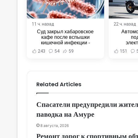
11 ч. назад
22 ч. назад
Суд закрыл хабаровское
Автомо
кафе после вспышки
по
кишечной инфекции -
элек
Новости Хабаровска и
Комсомо
243
54
59
151
Хабаровского края
Новост
Хаба
Related Articles
Спасатели предупредили жител
паводка на Амуре
8 августа, 2026
Ремонт дорог к спортивным об