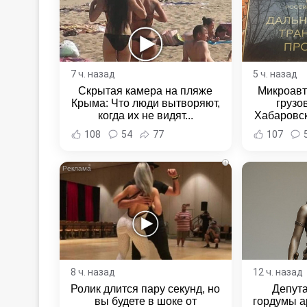
7 ч. назад
5 ч. назад
Скрытая камера на пляже
Микроавт
Крыма: Что люди вытворяют,
грузо
когда их не видят...
Хабаровск
Хабаровс
108
54
77
107
i
8 ч. назад
12 ч. назад
Ролик длится пару секунд, но
Депут
вы будете в шоке от
гордумы а