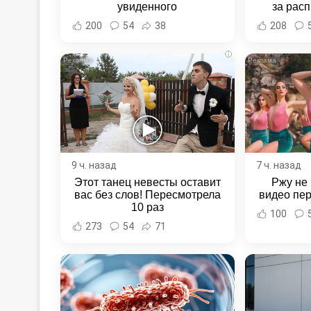
увиденного
за расп
неповин
200
54
38
208
Новост
Хаба
i
9 ч. назад
7 ч. назад
Этот танец невесты оставит
Ржу не 
вас без слов! Пересмотрела
видео пе
10 раз
100
273
54
71