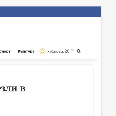
℃
20
Search for
Спорт
Культура
Хабаровск
зли в