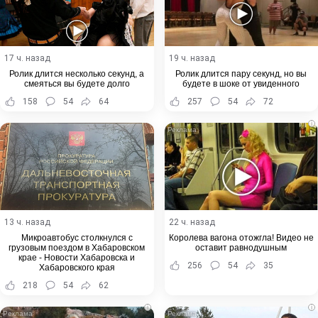
17 ч. назад
19 ч. назад
Ролик длится несколько секунд, а
Ролик длится пару секунд, но вы
смеяться вы будете долго
будете в шоке от увиденного
158
54
64
257
54
72
i
13 ч. назад
22 ч. назад
Микроавтобус столкнулся с
Королева вагона отожгла! Видео не
грузовым поездом в Хабаровском
оставит равнодушным
крае - Новости Хабаровска и
256
54
35
Хабаровского края
218
54
62
i
i