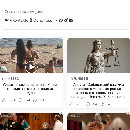
24 января 2025, 4:53
WhatsApp
Telegram
Share
VKontakte
Odnoklassniki
via
Email
i
9 ч. назад
13 ч. назад
Скрытая камера на пляже Крыма:
Депутат Хабаровской гордумы
Что люди вытворяют, когда их не
арестован в Москве за распитие
видят...
алкоголя и неповиновение
полиции - Новости Хабаровска и
164
54
34
Хабаровского края
209
54
48
i
i