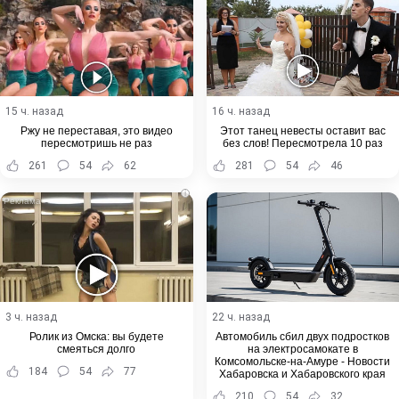
15 ч. назад
16 ч. назад
Ржу не переставая, это видео
Этот танец невесты оставит вас
пересмотришь не раз
без слов! Пересмотрела 10 раз
261
54
62
281
54
46
i
3 ч. назад
22 ч. назад
Ролик из Омска: вы будете
Автомобиль сбил двух подростков
смеяться долго
на электросамокате в
Комсомольске-на-Амуре - Новости
184
54
77
Хабаровска и Хабаровского края
210
54
32