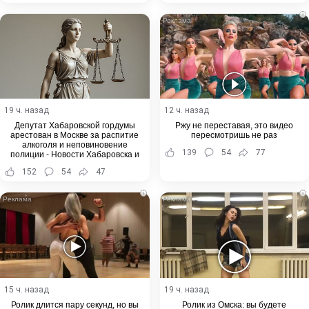
i
19 ч. назад
12 ч. назад
Депутат Хабаровской гордумы
Ржу не переставая, это видео
арестован в Москве за распитие
пересмотришь не раз
алкоголя и неповиновение
139
54
77
полиции - Новости Хабаровска и
Хабаровского края
152
54
47
i
i
15 ч. назад
19 ч. назад
Ролик длится пару секунд, но вы
Ролик из Омска: вы будете