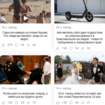
18 ч. назад
18 ч. назад
Скрытая камера на пляже Крыма:
Автомобиль сбил двух подростков
Что люди вытворяют, когда их не
на электросамокате в
видят...
Комсомольске-на-Амуре - Новости
Хабаровска и Хабаровского края
275
54
56
134
54
32
i
i
15 ч. назад
16 ч. назад
Ролик длится несколько секунд, а
Этот танец невесты оставит вас
смеяться вы будете долго
без слов! Пересмотрела 10 раз
135
54
72
130
54
31