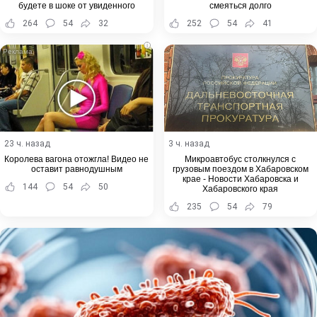
будете в шоке от увиденного
смеяться долго
264
54
32
252
54
41
i
23 ч. назад
3 ч. назад
Королева вагона отожгла! Видео не
Микроавтобус столкнулся с
оставит равнодушным
грузовым поездом в Хабаровском
крае - Новости Хабаровска и
144
54
50
Хабаровского края
235
54
79