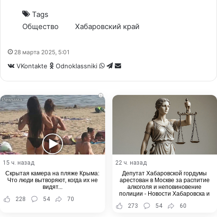
Tags
Общество
Хабаровский край
28 марта 2025, 5:01
WhatsApp
Telegram
Share
VKontakte
Odnoklassniki
via
Email
i
15 ч. назад
22 ч. назад
Скрытая камера на пляже Крыма:
Депутат Хабаровской гордумы
Что люди вытворяют, когда их не
арестован в Москве за распитие
видят...
алкоголя и неповиновение
полиции - Новости Хабаровска и
228
54
70
Хабаровского края
273
54
60