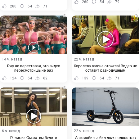
260
54
79
280
54
71
i
i
14 ч. назад
22 ч. назад
Ржу не переставая, это видео
Королева вагона отожгла! Видео не
пересмотришь не раз
оставит равнодушным
124
54
62
139
54
71
i
6 ч. назад
22 ч. назад
Ролик из Омска: вы будете
Автомобиль сбил двух подростков