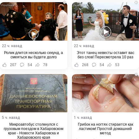
i
i
22 ч. назад
22 ч. назад
Ролик длится несколько секунд, а
Этот танец невесты оставит вас
смеяться вы будете долго
без слов! Пересмотрела 10 раз
207
54
78
268
54
53
i
5 ч. назад
1 ч. назад
Микроавтобус столкнулся с
Грибок на ногтях стирается как
грузовым поездом в Хабаровском
ластиком! Простой домашний
крае - Новости Хабаровска и
метод
Хабаровского края