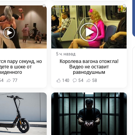
ровского края
i
i
5 ч. назад
ся пару секунд, но
Королева вагона отожгла!
дете в шоке от
Видео не оставит
виденного
равнодушным
54
77
140
54
58