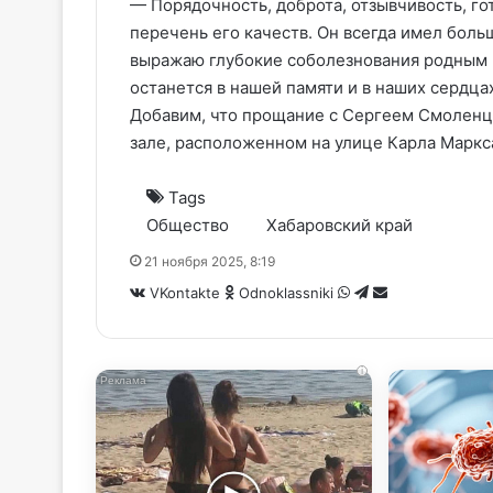
— Порядочность, доброта, отзывчивость, г
перечень его качеств. Он всегда имел боль
выражаю глубокие соболезнования родным и
останется в нашей памяти и в наших сердца
Добавим, что прощание с Сергеем Смоленц
зале, расположенном на улице Карла Маркса
Tags
Общество
Хабаровский край
21 ноября 2025, 8:19
WhatsApp
Telegram
Share
VKontakte
Odnoklassniki
via
Email
i