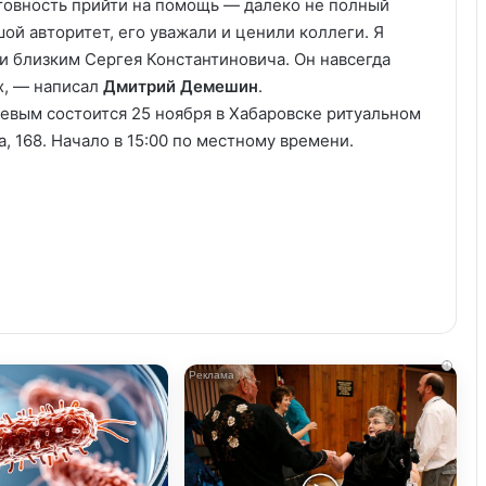
отовность прийти на помощь — далеко не полный
шой авторитет, его уважали и ценили коллеги. Я
 близким Сергея Константиновича. Он навсегда
х, — написал
Дмитрий Демешин
.
евым состоится 25 ноября в Хабаровске ритуальном
, 168. Начало в 15:00 по местному времени.
i