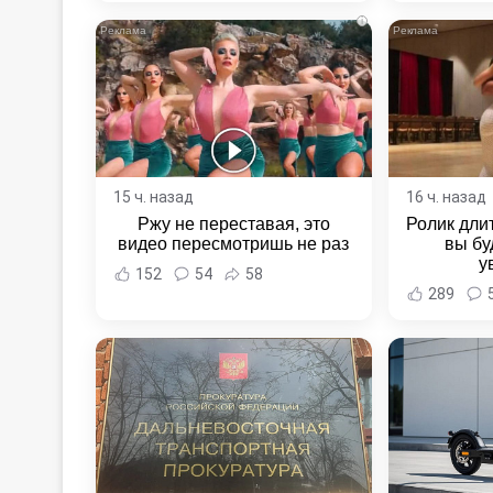
Хаба
i
15 ч. назад
16 ч. назад
Ржу не переставая, это
Ролик длит
видео пересмотришь не раз
вы бу
у
152
54
58
289