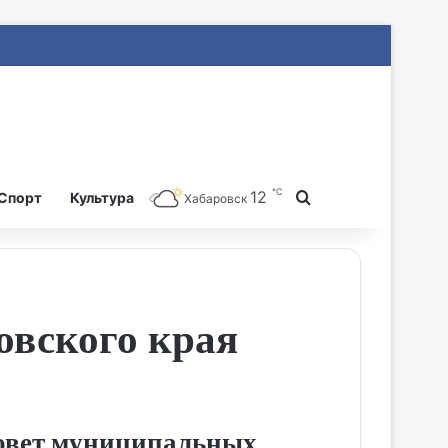
℃
12
Search for
Спорт
Культура
Хабаровск
овского края
овет муниципальных