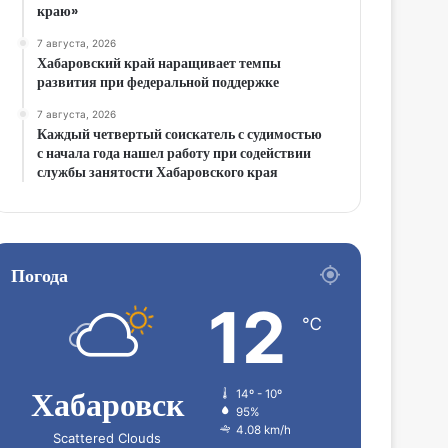
краю»
7 августа, 2026
Хабаровский край наращивает темпы
развития при федеральной поддержке
7 августа, 2026
Каждый четвертый соискатель с судимостью
с начала года нашел работу при содействии
службы занятости Хабаровского края
Погода
12
℃
Хабаровск
14º - 10º
95%
4.08 km/h
Scattered Clouds