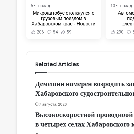
5 ч. назад
10 ч. назад
Микроавтобус столкнулся с
Автомо
грузовым поездом в
по
Хабаровском крае - Новости
элек
Хабаровска и Хабаровского
Комсомо
206
54
59
290
края
Новост
Хаба
Related Articles
Демешин намерен возродить за
Хабаровского судостроительног
7 августа, 2026
Высокоскоростной проводноой 
в четырех селах Хабаровского 