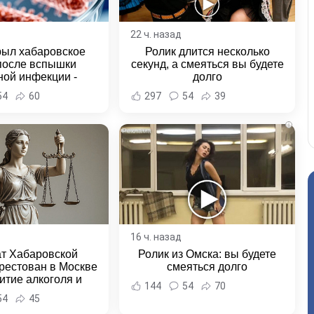
22 ч. назад
рыл хабаровское
Ролик длится несколько
после вспышки
секунд, а смеяться вы будете
ной инфекции -
долго
и Хабаровска и
54
60
297
54
39
ровского края
i
16 ч. назад
ат Хабаровской
Ролик из Омска: вы будете
рестован в Москве
смеяться долго
итие алкоголя и
144
54
70
овение полиции -
54
45
и Хабаровска и