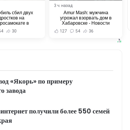
3 ч. назад
биль сбил двух
Amur Mash: мужчина
дростков на
угрожал взорвать дом в
тросамокате в
Хабаровске - Новости
льске-на-Амуре -
Хабаровска и Хабаровского
54
30
127
54
36
и Хабаровска и
края
ровского края
вод «Якорь» по примеру
о завода
интернет получили более 550 семей
края