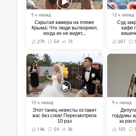
5 ч. назад
12 ч. назад
Скрытая камера на пляже
Суд зак
Крыма: Что люди вытворяют,
кафе 
когда их не видят...
кишеч
Новост
279
54
73
207
Хаба
i
15 ч. назад
9 ч. назад
Этот танец невесты оставит
Депут
вас без слов! Пересмотрела
гордумы а
10 раз
за расп
неповин
146
54
36
103
Новост