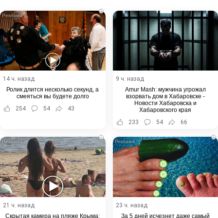
Email
i
14 ч. назад
9 ч. назад
Ролик длится несколько секунд, а
Amur Mash: мужчина угрожал
смеяться вы будете долго
взорвать дом в Хабаровске -
Новости Хабаровска и
254
54
43
Хабаровского края
233
54
66
i
i
21 ч. назад
23 ч. назад
Скрытая камера на пляже Крыма:
За 5 дней исчезнет даже самый