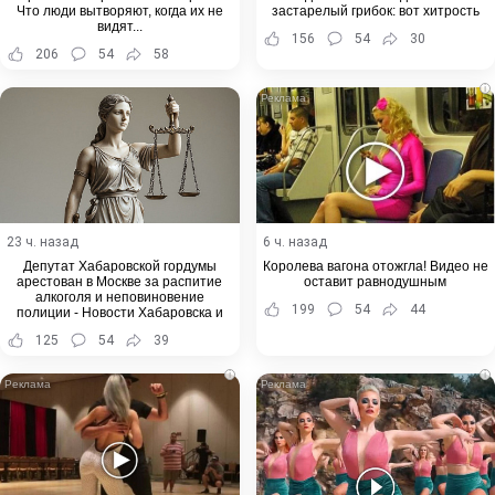
Что люди вытворяют, когда их не
застарелый грибок: вот хитрость
видят...
156
54
30
206
54
58
i
23 ч. назад
6 ч. назад
Депутат Хабаровской гордумы
Королева вагона отожгла! Видео не
арестован в Москве за распитие
оставит равнодушным
алкоголя и неповиновение
199
54
44
полиции - Новости Хабаровска и
Хабаровского края
125
54
39
i
i