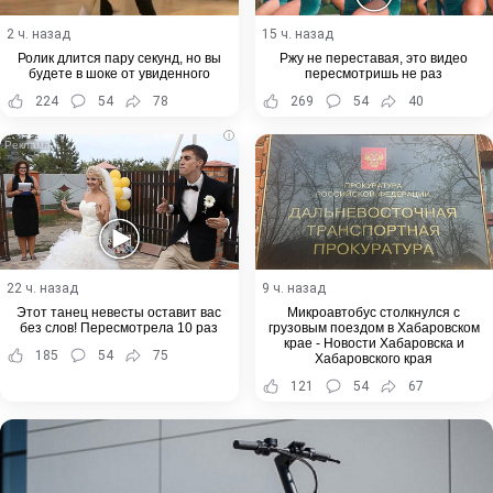
2 ч. назад
15 ч. назад
Ролик длится пару секунд, но вы
Ржу не переставая, это видео
будете в шоке от увиденного
пересмотришь не раз
224
54
78
269
54
40
i
22 ч. назад
9 ч. назад
Этот танец невесты оставит вас
Микроавтобус столкнулся с
без слов! Пересмотрела 10 раз
грузовым поездом в Хабаровском
крае - Новости Хабаровска и
185
54
75
Хабаровского края
121
54
67