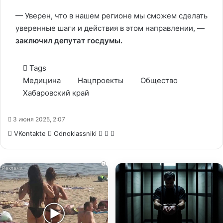
— Уверен, что в нашем регионе мы сможем сделать
уверенные шаги и действия в этом направлении, —
заключил депутат госдумы.
Tags
Медицина
Нацпроекты
Общество
Хабаровский край
3 июня 2025, 2:07
WhatsApp
Telegram
Share
VKontakte
Odnoklassniki
via
Email
i