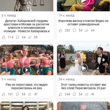
3 ч. назад
19 ч. назад
Депутат Хабаровской гордумы
Королева вагона отожгла! Видео не
арестован в Москве за распитие
оставит равнодушным
алкоголя и неповиновение
232
54
60
полиции - Новости Хабаровска и
Хабаровского края
114
54
59
i
i
3 ч. назад
24 ч. назад
Ржу не переставая, это видео
Этот танец невесты оставит вас
пересмотришь не раз
без слов! Пересмотрела 10 раз
101
54
47
244
54
41
i