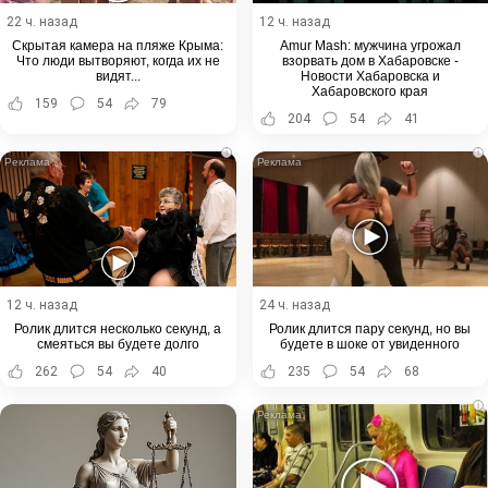
22 ч. назад
12 ч. назад
Скрытая камера на пляже Крыма:
Amur Mash: мужчина угрожал
Что люди вытворяют, когда их не
взорвать дом в Хабаровске -
видят...
Новости Хабаровска и
Хабаровского края
159
54
79
204
54
41
i
i
12 ч. назад
24 ч. назад
Ролик длится несколько секунд, а
Ролик длится пару секунд, но вы
смеяться вы будете долго
будете в шоке от увиденного
262
54
40
235
54
68
i