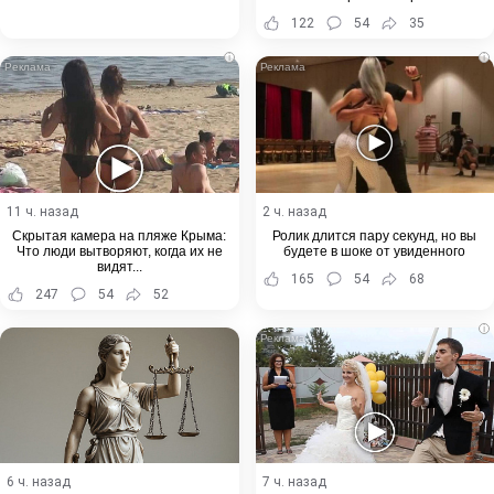
122
54
35
i
i
11 ч. назад
2 ч. назад
Скрытая камера на пляже Крыма:
Ролик длится пару секунд, но вы
Что люди вытворяют, когда их не
будете в шоке от увиденного
видят...
165
54
68
247
54
52
i
6 ч. назад
7 ч. назад