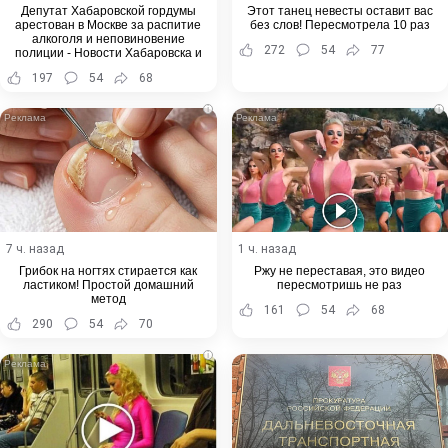
Депутат Хабаровской гордумы
Этот танец невесты оставит вас
арестован в Москве за распитие
без слов! Пересмотрела 10 раз
алкоголя и неповиновение
272
54
77
полиции - Новости Хабаровска и
Хабаровского края
197
54
68
i
i
7 ч. назад
1 ч. назад
Грибок на ногтях стирается как
Ржу не переставая, это видео
ластиком! Простой домашний
пересмотришь не раз
метод
161
54
68
290
54
70
i