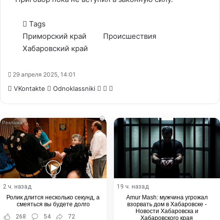
Tags
Приморский край
Происшествия
Хабаровский край
29 апреля 2025, 14:01
WhatsApp
Telegram
Share
VKontakte
Odnoklassniki
via
Email
i
2 ч. назад
19 ч. назад
Ролик длится несколько секунд, а
Amur Mash: мужчина угрожал
смеяться вы будете долго
взорвать дом в Хабаровске -
Новости Хабаровска и
268
54
72
Хабаровского края