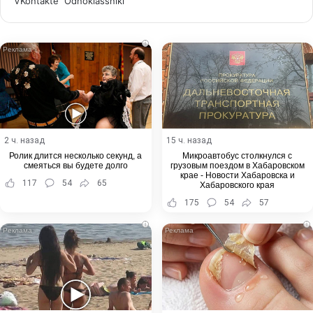
WhatsApp
Telegram
Share
VKontakte
Odnoklassniki
via
Email
i
2 ч. назад
15 ч. назад
Ролик длится несколько секунд, а
Микроавтобус столкнулся с
смеяться вы будете долго
грузовым поездом в Хабаровском
крае - Новости Хабаровска и
117
54
65
Хабаровского края
175
54
57
i
i