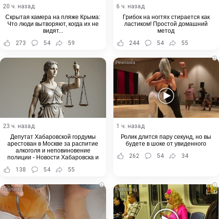
20 ч. назад
6 ч. назад
Скрытая камера на пляже Крыма:
Грибок на ногтях стирается как
Что люди вытворяют, когда их не
ластиком! Простой домашний
видят...
метод
273
54
59
244
54
55
i
23 ч. назад
1 ч. назад
Депутат Хабаровской гордумы
Ролик длится пару секунд, но вы
арестован в Москве за распитие
будете в шоке от увиденного
алкоголя и неповиновение
262
54
34
полиции - Новости Хабаровска и
Хабаровского края
138
54
55
i
i