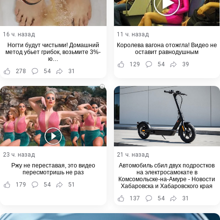
16 ч. назад
11 ч. назад
Ногти будут чистыми! Домашний
Королева вагона отожгла! Видео не
метод убьет грибок, возьмите 3%-
оставит равнодушным
ю…
129
54
39
278
54
31
i
23 ч. назад
21 ч. назад
Ржу не переставая, это видео
Автомобиль сбил двух подростков
пересмотришь не раз
на электросамокате в
Комсомольске-на-Амуре - Новости
179
54
51
Хабаровска и Хабаровского края
137
54
31