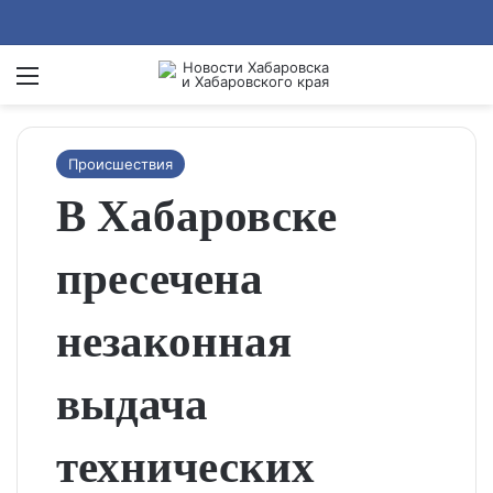
Menu
Se
Происшествия
В Хабаровске
пресечена
незаконная
выдача
технических