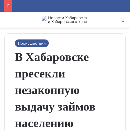
Menu
Se
Происшествия
В Хабаровске
пресекли
незаконную
выдачу займов
населению