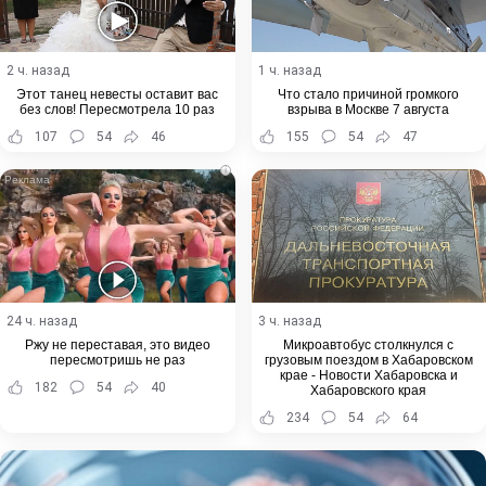
2 ч. назад
1 ч. назад
Этот танец невесты оставит вас
Что стало причиной громкого
без слов! Пересмотрела 10 раз
взрыва в Москве 7 августа
107
54
46
155
54
47
i
24 ч. назад
3 ч. назад
Ржу не переставая, это видео
Микроавтобус столкнулся с
пересмотришь не раз
грузовым поездом в Хабаровском
крае - Новости Хабаровска и
182
54
40
Хабаровского края
234
54
64