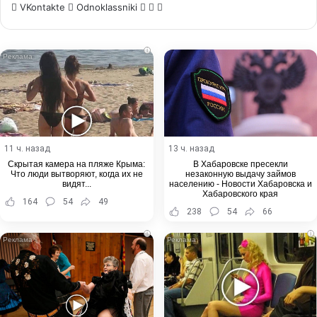
WhatsApp
Telegram
Share
VKontakte
Odnoklassniki
via
Email
i
11 ч. назад
13 ч. назад
Скрытая камера на пляже Крыма:
В Хабаровске пресекли
Что люди вытворяют, когда их не
незаконную выдачу займов
видят...
населению - Новости Хабаровска и
Хабаровского края
164
54
49
238
54
66
i
i