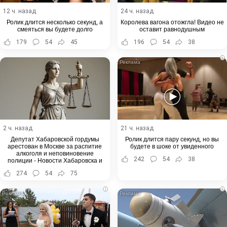
12 ч. назад
24 ч. назад
Ролик длится несколько секунд, а
Королева вагона отожгла! Видео не
смеяться вы будете долго
оставит равнодушным
179
54
45
196
54
38
i
2 ч. назад
21 ч. назад
Депутат Хабаровской гордумы
Ролик длится пару секунд, но вы
арестован в Москве за распитие
будете в шоке от увиденного
алкоголя и неповиновение
242
54
38
полиции - Новости Хабаровска и
Хабаровского края
274
54
75
i
i