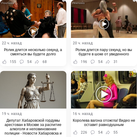
i
i
22 ч. назад
20 ч. назад
Ролик длится несколько секунд, а
Ролик длится пару секунд, но вы
смеяться вы будете долго
будете в шоке от увиденного
155
54
68
196
54
31
i
19 ч. назад
16 ч. назад
Депутат Хабаровской гордумы
Королева вагона отожгла! Видео не
арестован в Москве за распитие
оставит равнодушным
алкоголя и неповиновение
226
54
55
полиции - Новости Хабаровска и