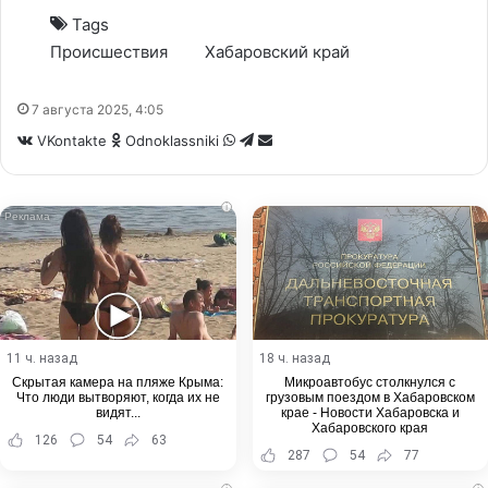
Tags
Происшествия
Хабаровский край
7 августа 2025, 4:05
WhatsApp
Telegram
Share
VKontakte
Odnoklassniki
via
Email
i
11 ч. назад
18 ч. назад
Скрытая камера на пляже Крыма:
Микроавтобус столкнулся с
Что люди вытворяют, когда их не
грузовым поездом в Хабаровском
видят...
крае - Новости Хабаровска и
Хабаровского края
126
54
63
287
54
77