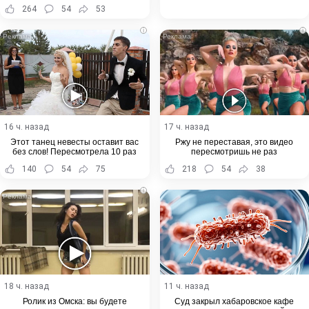
Хабаровского края
264
54
53
i
i
16 ч. назад
17 ч. назад
Этот танец невесты оставит вас
Ржу не переставая, это видео
без слов! Пересмотрела 10 раз
пересмотришь не раз
140
54
75
218
54
38
i
18 ч. назад
11 ч. назад
Ролик из Омска: вы будете
Суд закрыл хабаровское кафе