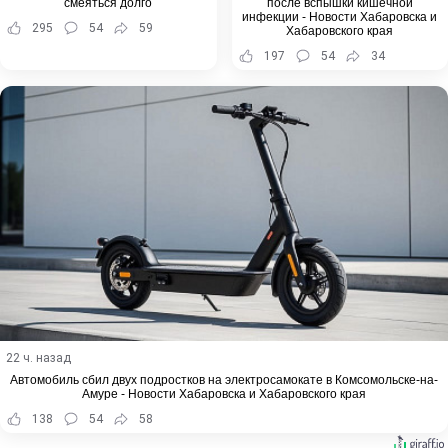
смеяться долго
после вспышки кишечной
инфекции - Новости Хабаровска и
295
54
59
Хабаровского края
197
54
34
22 ч. назад
Автомобиль сбил двух подростков на электросамокате в Комсомольске-на-
Амуре - Новости Хабаровска и Хабаровского края
138
54
58