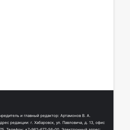
чредитель и главный редактор: Артамонов В. А.
дрес редакции: г. Хабаровск, ул. Павловича, д. 13, офис
75. Телефон: +7-962-677-56-00. Электронный адрес: