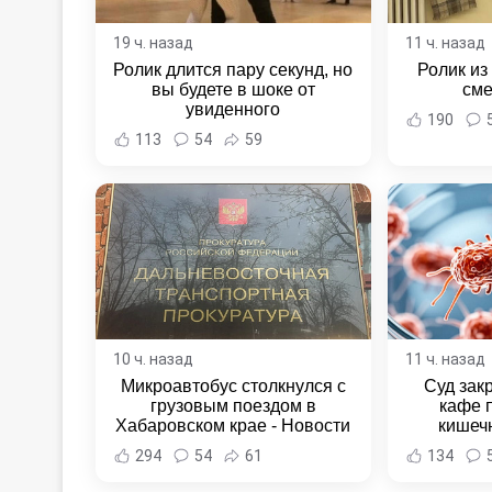
19 ч. назад
11 ч. назад
Ролик длится пару секунд, но
Ролик из
вы будете в шоке от
сме
увиденного
190
113
54
59
10 ч. назад
11 ч. назад
Микроавтобус столкнулся с
Суд зак
грузовым поездом в
кафе 
Хабаровском крае - Новости
кишеч
Хабаровска и Хабаровского
Новост
294
54
61
134
края
Хаба