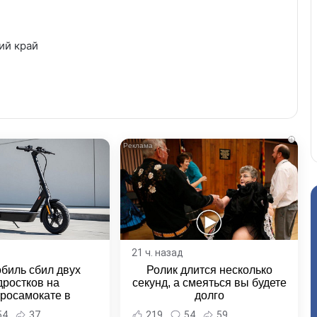
ий край
i
21 ч. назад
биль сбил двух
Ролик длится несколько
дростков на
секунд, а смеяться вы будете
тросамокате в
долго
льске-на-Амуре -
54
37
219
54
59