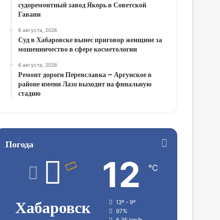
судоремонтный завод Якорь в Советской
Гавани
6 августа, 2026
Суд в Хабаровске вынес приговор женщине за
мошенничество в сфере косметологии
6 августа, 2026
Ремонт дороги Переяславка – Аргунское в
районе имени Лазо выходит на финальную
стадию
Погода
12
℃
Хабаровск
13º - 9º
97%
6.35 km/h