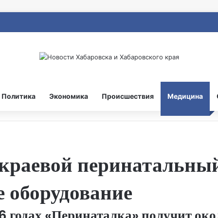
Политика
Экономика
Происшествия
Медицина
 краевой перинатальны
е оборудование
26 годах «Перинаталка» получит ок