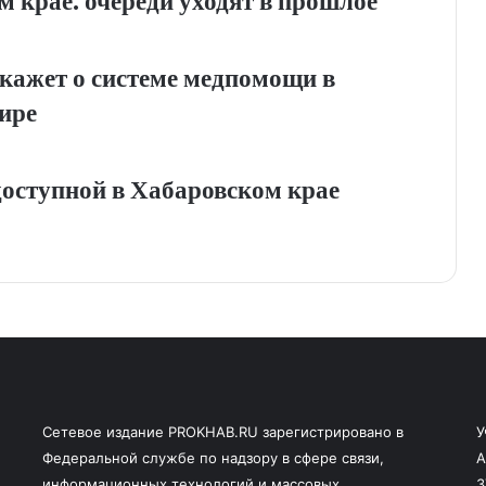
 крае: очереди уходят в прошлое
кажет о системе медпомощи в
ире
оступной в Хабаровском крае
Сетевое издание PROKHAB.RU зарегистрировано в
У
Федеральной службе по надзору в сфере связи,
А
информационных технологий и массовых
3