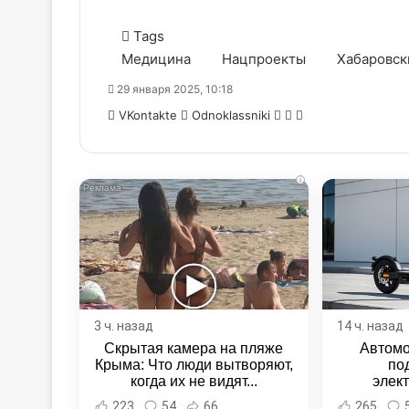
Tags
Медицина
Нацпроекты
Хабаровск
29 января 2025, 10:18
WhatsApp
Telegram
Share
VKontakte
Odnoklassniki
via
Email
i
3 ч. назад
14 ч. назад
Скрытая камера на пляже
Автомо
Крыма: Что люди вытворяют,
по
когда их не видят...
элек
Комсомо
223
54
66
265