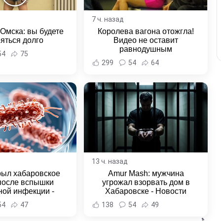
7 ч. назад
 Омска: вы будете
Королева вагона отожгла!
яться долго
Видео не оставит
равнодушным
54
75
299
54
64
13 ч. назад
рыл хабаровское
Amur Mash: мужчина
после вспышки
угрожал взорвать дом в
ной инфекции -
Хабаровске - Новости
и Хабаровска и
Хабаровска и Хабаровского
54
47
138
54
49
ровского края
края