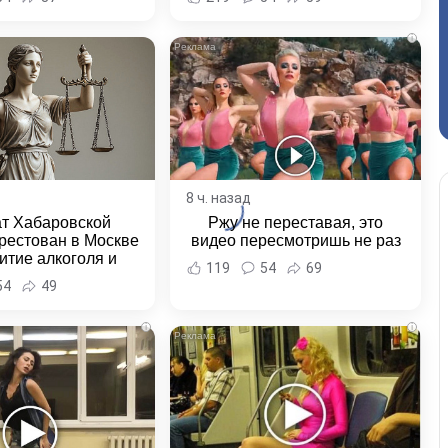
и Хабаровска и
ровского края
i
8 ч. назад
ат Хабаровской
Ржу не переставая, это
рестован в Москве
видео пересмотришь не раз
итие алкоголя и
119
54
69
овение полиции -
54
49
и Хабаровска и
ровского края
i
i