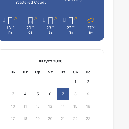
Scattered Clouds
13
20
23
23
27
℃
℃
℃
℃
℃
Пт
Сб
Вс
Пн
Вт
Август 2026
Пн
Вт
Ср
Чт
Пт
Сб
Вс
1
2
3
4
5
6
7
8
9
10
11
12
13
14
15
16
17
18
19
20
21
22
23