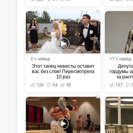
Новост
Хаба
i
2 ч. назад
17 ч. назад
Этот танец невесты оставит
Депут
вас без слов! Пересмотрела
гордумы а
10 раз
за расп
неповин
126
54
43
107
Новост
Хаба
i