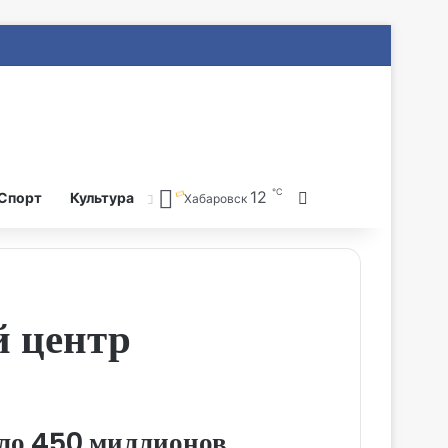
℃
12
Search for
Спорт
Культура
Хабаровск
й центр
оло 450 миллионов