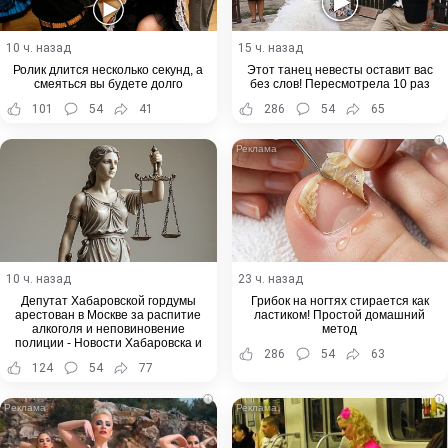
10 ч. назад
15 ч. назад
Ролик длится несколько секунд, а
Этот танец невесты оставит вас
смеяться вы будете долго
без слов! Пересмотрела 10 раз
101
54
41
286
54
65
i
10 ч. назад
23 ч. назад
Депутат Хабаровской гордумы
Грибок на ногтях стирается как
арестован в Москве за распитие
ластиком! Простой домашний
алкоголя и неповиновение
метод
полиции - Новости Хабаровска и
286
54
63
Хабаровского края
124
54
77
i
i