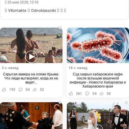
25 мая 2026, 12:16
WhatsApp
Telegram
Share
VKontakte
Odnoklassniki
via
Email
i
3 ч. назад
18 ч. назад
Скрытая камера на пляже Крыма:
Суд закрыл хабаровское кафе
Что люди вытворяют, когда их не
после вспышки кишечной
видят...
инфекции - Новости Хабаровска и
Хабаровского края
192
54
52
261
54
50
i
i