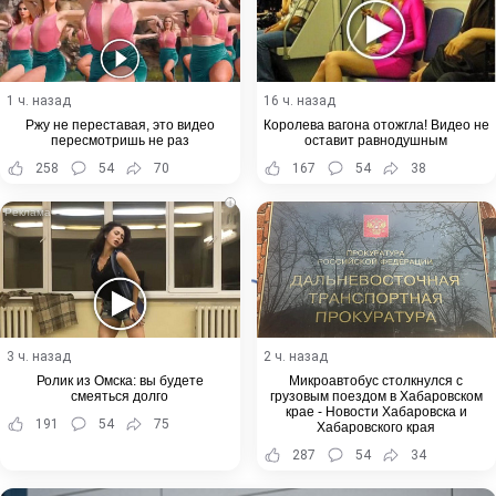
1 ч. назад
16 ч. назад
Ржу не переставая, это видео
Королева вагона отожгла! Видео не
пересмотришь не раз
оставит равнодушным
258
54
70
167
54
38
i
3 ч. назад
2 ч. назад
Ролик из Омска: вы будете
Микроавтобус столкнулся с
смеяться долго
грузовым поездом в Хабаровском
крае - Новости Хабаровска и
191
54
75
Хабаровского края
287
54
34