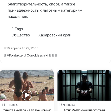
благотворительность, спорт, а также
принадлежность к льготным категориям
населения.
Tags
Общество
Хабаровский край
10 апреля 2025, 12:05
WhatsApp
Telegram
Share
VKontakte
Odnoklassniki
via
Email
i
14 ч. назад
15 ч. назад
Скрытая камера на пляже Крыма:
Amur Mash: мужчина угрожал