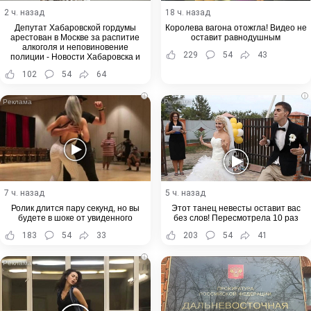
2 ч. назад
18 ч. назад
Депутат Хабаровской гордумы
Королева вагона отожгла! Видео не
арестован в Москве за распитие
оставит равнодушным
алкоголя и неповиновение
229
54
43
полиции - Новости Хабаровска и
Хабаровского края
102
54
64
i
i
7 ч. назад
5 ч. назад
Ролик длится пару секунд, но вы
Этот танец невесты оставит вас
будете в шоке от увиденного
без слов! Пересмотрела 10 раз
183
54
33
203
54
41
i