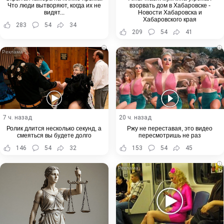
Что люди вытворяют, когда их не
взорвать дом в Хабаровске -
видят...
Новости Хабаровска и
Хабаровского края
283
54
34
209
54
41
i
i
7 ч. назад
20 ч. назад
Ролик длится несколько секунд, а
Ржу не переставая, это видео
смеяться вы будете долго
пересмотришь не раз
146
54
32
153
54
45
i