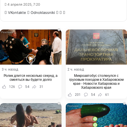
4 апреля 2025, 7:20
WhatsApp
Telegram
Share
VKontakte
Odnoklassniki
via
Email
i
3 ч. назад
2 ч. назад
Ролик длится несколько секунд, а
Микроавтобус столкнулся с
смеяться вы будете долго
грузовым поездом в Хабаровском
крае - Новости Хабаровска и
126
54
31
Хабаровского края
201
54
61
i
i