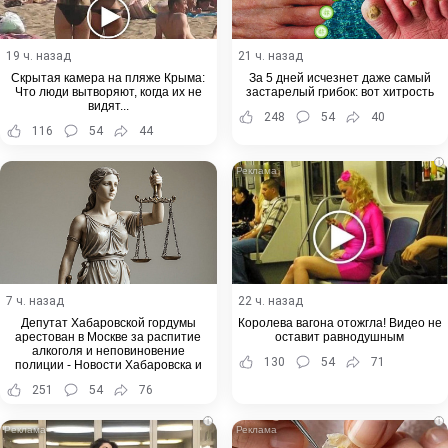
19 ч. назад
21 ч. назад
Скрытая камера на пляже Крыма:
За 5 дней исчезнет даже самый
Что люди вытворяют, когда их не
застарелый грибок: вот хитрость
видят...
248
54
40
116
54
44
i
7 ч. назад
22 ч. назад
Депутат Хабаровской гордумы
Королева вагона отожгла! Видео не
арестован в Москве за распитие
оставит равнодушным
алкоголя и неповиновение
130
54
71
полиции - Новости Хабаровска и
Хабаровского края
251
54
76
i
i