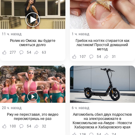
11 ч. назад
1 ч. назад
Ролик из Омска: вы будете
Грибок на ногтях стирается как
смеяться долго
ластиком! Простой домашний
метод
277
54
63
107
54
31
i
20 ч. назад
6 ч. назад
Ржу не переставая, это видео
Автомобиль сбил двух подростков
пересмотришь не раз
на электросамокате в
Комсомольске-на-Амуре - Новости
100
54
32
Хабаровска и Хабаровского края
128
54
74