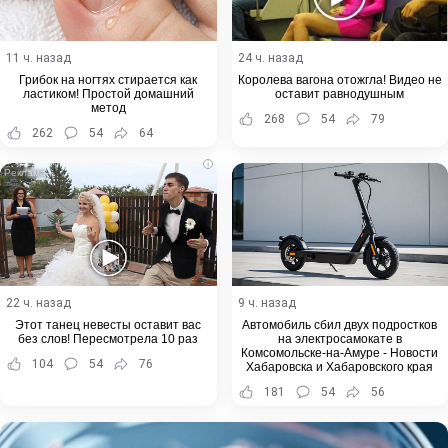
11 ч. назад
24 ч. назад
Грибок на ногтях стирается как
Королева вагона отожгла! Видео не
ластиком! Простой домашний
оставит равнодушным
метод
268
54
79
262
54
64
i
22 ч. назад
9 ч. назад
Этот танец невесты оставит вас
Автомобиль сбил двух подростков
без слов! Пересмотрела 10 раз
на электросамокате в
Комсомольске-на-Амуре - Новости
104
54
76
Хабаровска и Хабаровского края
181
54
56