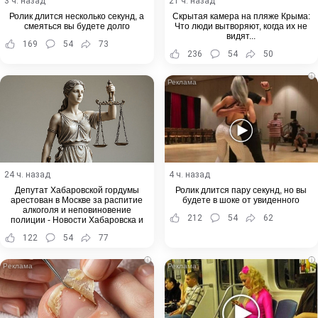
3 ч. назад
21 ч. назад
Ролик длится несколько секунд, а
Скрытая камера на пляже Крыма:
смеяться вы будете долго
Что люди вытворяют, когда их не
видят...
169
54
73
236
54
50
i
24 ч. назад
4 ч. назад
Депутат Хабаровской гордумы
Ролик длится пару секунд, но вы
арестован в Москве за распитие
будете в шоке от увиденного
алкоголя и неповиновение
212
54
62
полиции - Новости Хабаровска и
Хабаровского края
122
54
77
i
i