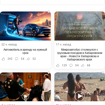
via
Email
i
22 ч. назад
17 ч. назад
Автомобиль в аренду на нужный
Микроавтобус столкнулся с
срок
грузовым поездом в Хабаровском
крае - Новости Хабаровска и
292
54
52
Хабаровского края
129
54
68
i
i