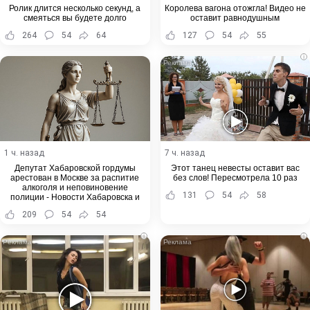
Ролик длится несколько секунд, а
Королева вагона отожгла! Видео не
смеяться вы будете долго
оставит равнодушным
264
54
64
127
54
55
i
1 ч. назад
7 ч. назад
Депутат Хабаровской гордумы
Этот танец невесты оставит вас
арестован в Москве за распитие
без слов! Пересмотрела 10 раз
алкоголя и неповиновение
131
54
58
полиции - Новости Хабаровска и
Хабаровского края
209
54
54
i
i