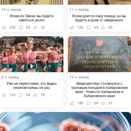
16 ч. назад
11 ч. назад
Ролик из Омска: вы будете
Ролик длится пару секунд, но вы
смеяться долго
будете в шоке от увиденного
230
54
32
126
54
60
i
8 ч. назад
12 ч. назад
Ржу не переставая, это видео
Микроавтобус столкнулся с
пересмотришь не раз
грузовым поездом в Хабаровском
крае - Новости Хабаровска и
153
54
78
Хабаровского края
185
54
31