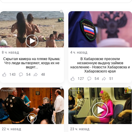
Email
i
8 ч. назад
4 ч. назад
Скрытая камера на пляже Крыма:
В Хабаровске пресекли
Что люди вытворяют, когда их не
незаконную выдачу займов
видят...
населению - Новости Хабаровска и
Хабаровского края
143
54
48
127
54
51
i
i
22 ч. назад
23 ч. назад