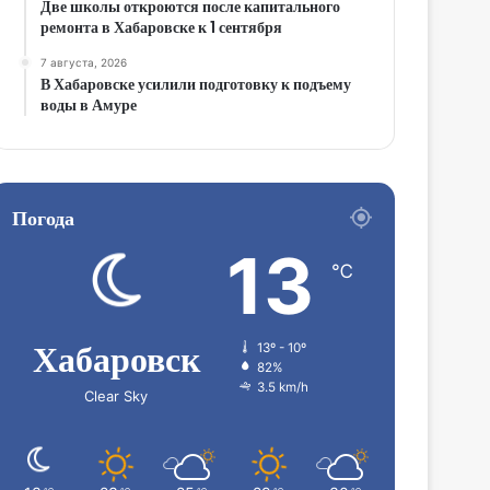
Две школы откроются после капитального
ремонта в Хабаровске к 1 сентября
7 августа, 2026
В Хабаровске усилили подготовку к подъему
воды в Амуре
Погода
13
℃
Хабаровск
13º - 10º
82%
3.5 km/h
Clear Sky