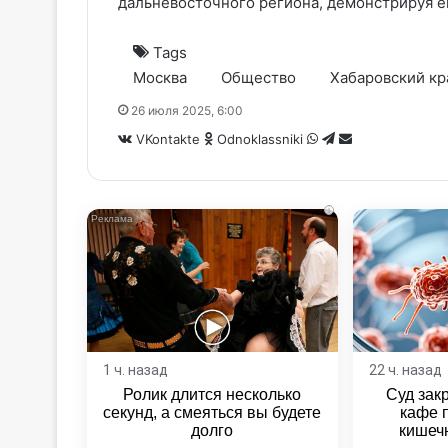
дальневосточного региона, демонстрируя е
Tags
Москва
Общество
Хабаровский кр
26 июля 2025, 6:00
WhatsApp
Telegram
Share
VKontakte
Odnoklassniki
via
Email
i
1 ч. назад
22 ч. назад
Ролик длится несколько
Суд зак
секунд, а смеяться вы будете
кафе 
долго
кишеч