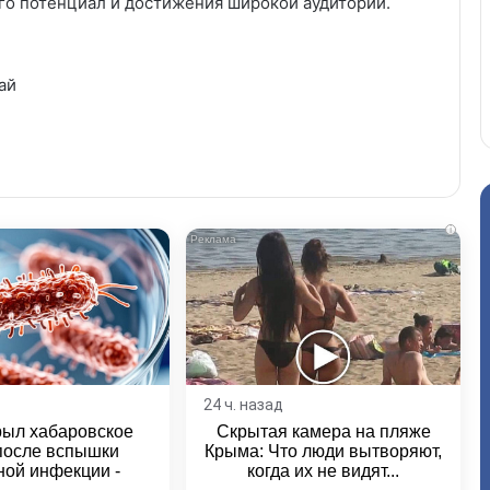
го потенциал и достижения широкой аудитории.
ай
i
24 ч. назад
рыл хабаровское
Скрытая камера на пляже
после вспышки
Крыма: Что люди вытворяют,
ной инфекции -
когда их не видят...