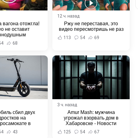
12 ч. назад
 вагона отожгла!
Ржу не переставая, это
о не оставит
видео пересмотришь не раз
внодушным
113
54
69
54
68
3 ч. назад
биль сбил двух
Amur Mash: мужчина
дростков на
угрожал взорвать дом в
тросамокате в
Хабаровске - Новости
льске-на-Амуре -
Хабаровска и Хабаровского
54
43
125
54
67
и Хабаровска и
края