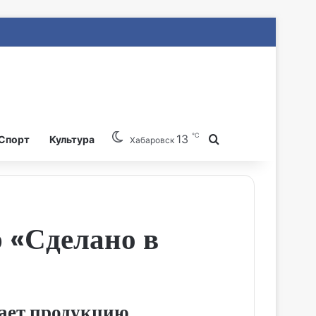
℃
13
Search for
Спорт
Культура
Хабаровск
 «Сделано в
ает продукцию