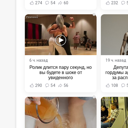
Новост
274
54
60
232
Хаба
i
6 ч. назад
19 ч. назад
Ролик длится пару секунд, но
Депут
вы будете в шоке от
гордумы а
увиденного
за расп
неповин
290
54
56
108
Новост
Хаба
i