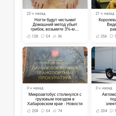
22 ч. назад
21 ч. назад
Ногти будут чистыми!
Королева
Домашний метод убьет
Виде
грибок, возьмите 3%-ю…
ра
128
54
36
256
3 ч. назад
3 ч. назад
Микроавтобус столкнулся с
Автомо
грузовым поездом в
по
Хабаровском крае - Новости
элек
Хабаровска и Хабаровского
Комсомо
258
54
74
204
края
Новост