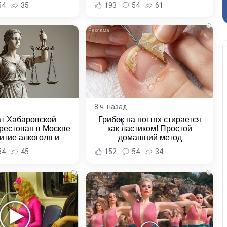
и Хабаровска и
54
35
193
54
61
ровского края
i
8 ч. назад
ат Хабаровской
Грибок на ногтях стирается
рестован в Москве
как ластиком! Простой
итие алкоголя и
домашний метод
овение полиции -
54
45
152
54
34
и Хабаровска и
ровского края
i
i