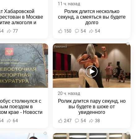
11 ч. назад
ат Хабаровской
Ролик длится несколько
рестован в Москве
секунд, а смеяться вы будете
итие алкоголя и
долго
овение полиции -
54
77
150
54
54
и Хабаровска и
ровского края
i
20 ч. назад
обус столкнулся с
Ролик длится пару секунд, но
вым поездом в
вы будете в шоке от
ом крае - Новости
увиденного
ка и Хабаровского
54
64
247
54
38
края
i
i