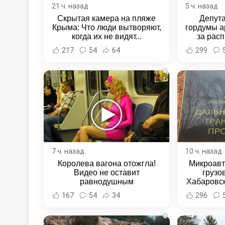
21 ч. назад
5 ч. назад
Скрытая камера на пляже
Депут
Крыма: Что люди вытворяют,
гордумы а
когда их не видят...
за расп
неповин
217
54
64
299
Новост
Хаба
i
7 ч. назад
10 ч. назад
Королева вагона отожгла!
Микроавт
Видео не оставит
грузо
равнодушным
Хабаровск
Хабаровс
167
54
34
296
i