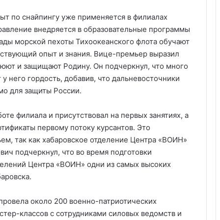
ыт по снайпингу уже применяется в филиалах
равление внедряется в образовательные программы
гады морской пехоты Тихоокеанского флота обучают
тствующий опыт и знания. Вице-премьер выразил
воюют и защищают Родину. Он подчеркнул, что много
т у него гордость, добавив, что дальневосточники
мо для защиты России.
оте филиала и присутствовал на первых занятиях, а
ртификаты первому потоку курсантов. Это
ем, так как хабаровское отделение Центра «ВОИН»
ич подчеркнул, что во время подготовки
делений Центра «ВОИН» одни из самых высоких
аровска.
провела около 200 военно-патриотических
стер-классов с сотрудниками силовых ведомств и