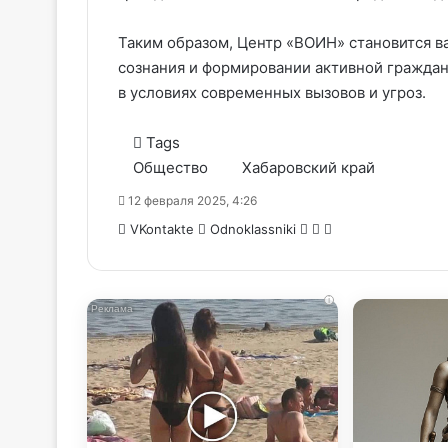
Таким образом, Центр «ВОИН» становится 
сознания и формировании активной граждан
в условиях современных вызовов и угроз.
Tags
Общество
Хабаровский край
12 февраля 2025, 4:26
WhatsApp
Telegram
Share
VKontakte
Odnoklassniki
via
Email
i