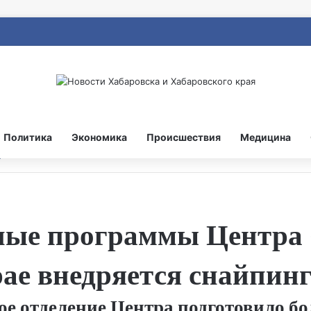
Политика
Экономика
Происшествия
Медицина
ьные программы Центра
ае внедряется снайпин
ое отделение Центра подготовило б