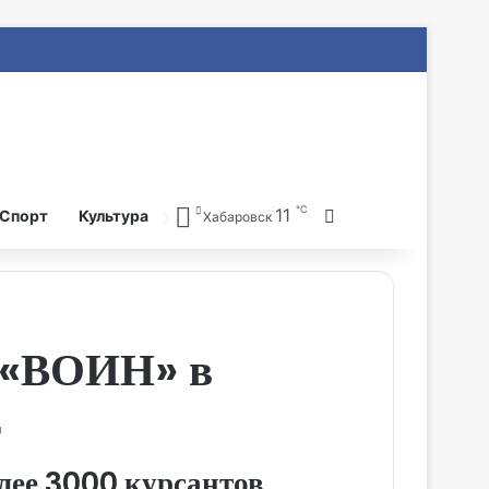
℃
11
Search for
Спорт
Культура
Хабаровск
 «ВОИН» в
г
олее 3000 курсантов