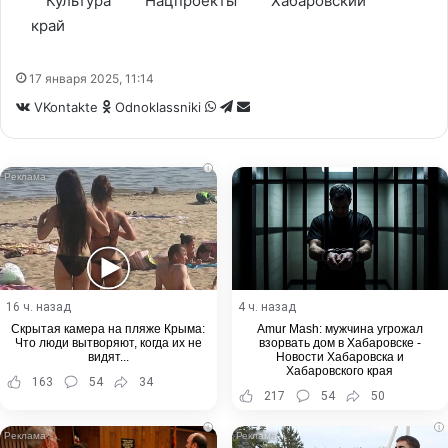
Культура
Нацпроекты
Хабаровский
край
17 января 2025, 11:14
WhatsApp
Telegram
Share
VKontakte
Odnoklassniki
via
Email
i
16 ч. назад
4 ч. назад
Скрытая камера на пляже Крыма:
Amur Mash: мужчина угрожал
Что люди вытворяют, когда их не
взорвать дом в Хабаровске -
видят...
Новости Хабаровска и
Хабаровского края
163
54
34
217
54
50
i
i