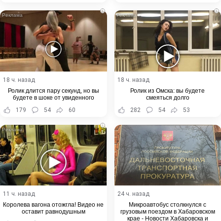
i
i
18 ч. назад
18 ч. назад
Ролик длится пару секунд, но вы
Ролик из Омска: вы будете
будете в шоке от увиденного
смеяться долго
179
54
60
282
54
53
i
11 ч. назад
24 ч. назад
Королева вагона отожгла! Видео не
Микроавтобус столкнулся с
оставит равнодушным
грузовым поездом в Хабаровском
крае - Новости Хабаровска и