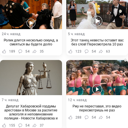
24 ч. назад
5 ч. назад
Ролик длится несколько секунд, а
Этот танец невесты оставит вас
смеяться вы будете долго
без слов! Пересмотрела 10 раз
189
54
35
123
54
63
i
7 ч. назад
12 ч. назад
Депутат Хабаровской гордумы
Ржу не переставая, это видео
арестован в Москве за распитие
пересмотришь не раз
алкоголя и неповиновение
288
54
54
полиции - Новости Хабаровска и
Хабаровского края
155
54
37