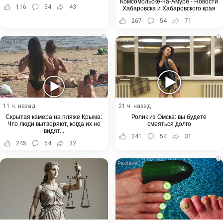
Комсомольске-на-Амуре - Новости
116
54
43
Хабаровска и Хабаровского края
267
54
71
i
i
11 ч. назад
21 ч. назад
Скрытая камера на пляже Крыма:
Ролик из Омска: вы будете
Что люди вытворяют, когда их не
смеяться долго
видят...
241
54
31
245
54
32
i