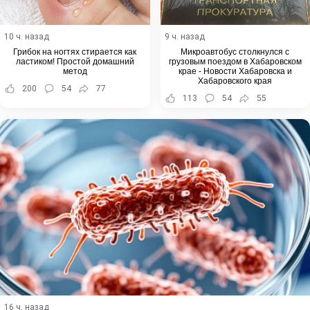
10 ч. назад
9 ч. назад
Грибок на ногтях стирается как
Микроавтобус столкнулся с
ластиком! Простой домашний
грузовым поездом в Хабаровском
метод
крае - Новости Хабаровска и
Хабаровского края
200
54
77
113
54
55
16 ч. назад