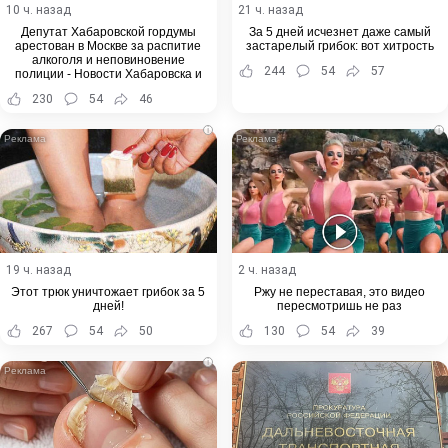
10 ч. назад
21 ч. назад
Депутат Хабаровской гордумы
За 5 дней исчезнет даже самый
арестован в Москве за распитие
застарелый грибок: вот хитрость
алкоголя и неповиновение
244
54
57
полиции - Новости Хабаровска и
Хабаровского края
230
54
46
i
i
19 ч. назад
2 ч. назад
Этот трюк уничтожает грибок за 5
Ржу не переставая, это видео
дней!
пересмотришь не раз
267
54
50
130
54
39
i