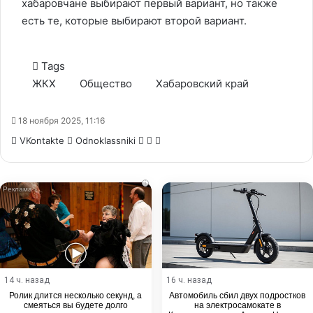
хабаровчане выбирают первый вариант, но также
есть те, которые выбирают второй вариант.
Tags
ЖКХ
Общество
Хабаровский край
18 ноября 2025, 11:16
WhatsApp
Telegram
Share
VKontakte
Odnoklassniki
via
Email
i
14 ч. назад
16 ч. назад
Ролик длится несколько секунд, а
Автомобиль сбил двух подростков
смеяться вы будете долго
на электросамокате в