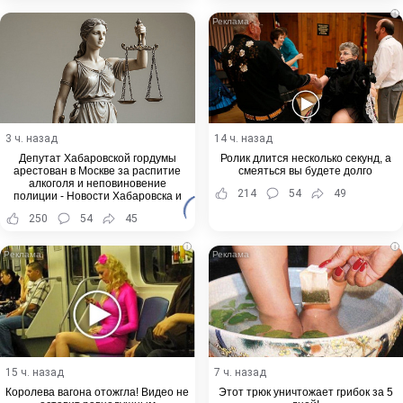
i
3 ч. назад
14 ч. назад
Депутат Хабаровской гордумы
Ролик длится несколько секунд, а
арестован в Москве за распитие
смеяться вы будете долго
алкоголя и неповиновение
214
54
49
полиции - Новости Хабаровска и
Хабаровского края
250
54
45
i
i
15 ч. назад
7 ч. назад
Королева вагона отожгла! Видео не
Этот трюк уничтожает грибок за 5