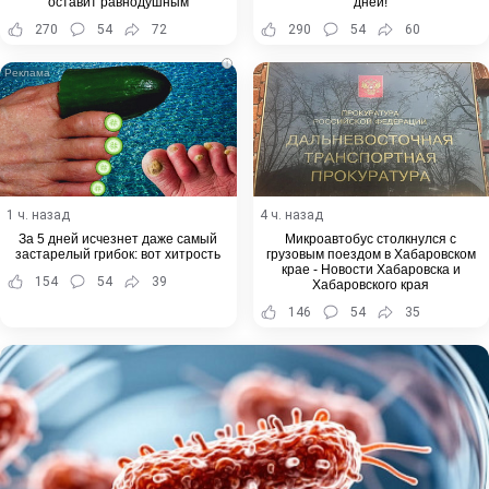
оставит равнодушным
дней!
270
54
72
290
54
60
i
1 ч. назад
4 ч. назад
За 5 дней исчезнет даже самый
Микроавтобус столкнулся с
застарелый грибок: вот хитрость
грузовым поездом в Хабаровском
крае - Новости Хабаровска и
154
54
39
Хабаровского края
146
54
35