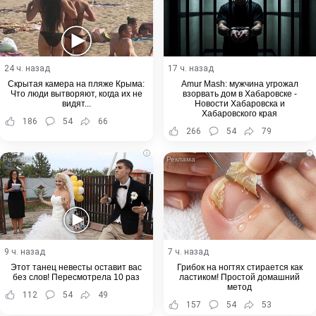
24 ч. назад
17 ч. назад
Скрытая камера на пляже Крыма:
Amur Mash: мужчина угрожал
Что люди вытворяют, когда их не
взорвать дом в Хабаровске -
видят...
Новости Хабаровска и
Хабаровского края
186
54
66
266
54
79
i
i
9 ч. назад
7 ч. назад
Этот танец невесты оставит вас
Грибок на ногтях стирается как
без слов! Пересмотрела 10 раз
ластиком! Простой домашний
метод
112
54
49
157
54
53