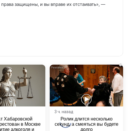
 права защищены, и вы вправе их отстаивать», —
i
3 ч. назад
ат Хабаровской
Ролик длится несколько
рестован в Москве
секунд, а смеяться вы будете
итие алкоголя и
долго