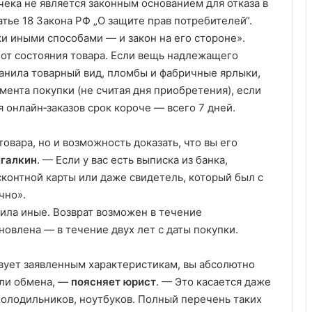
чека не является законным основанием для отказа в
атье 18 Закона РФ „О защите прав потребителей“.
и иными способами — и закон на его стороне».
т от состояния товара. Если вещь надлежащего
ранила товарный вид, пломбы и фабричные ярлыки,
мента покупки (не считая дня приобретения), если
 онлайн‑заказов срок короче — всего 7 дней.
овара, но и возможность доказать, что вы его
галкин
. — Если у вас есть выписка из банка,
сконтной карты или даже свидетель, который был с
чно».
вила иные. Возврат возможен в течение
ановлена — в течение двух лет с даты покупки.
твует заявленным характеристикам, вы абсолютно
или обмена, —
поясняет юрист
. — Это касается даже
холодильников, ноутбуков. Полный перечень таких