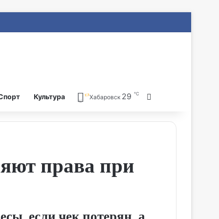
℃
29
Search for
Спорт
Культура
Хабаровск
няют права при
сы, если чек потерян, а