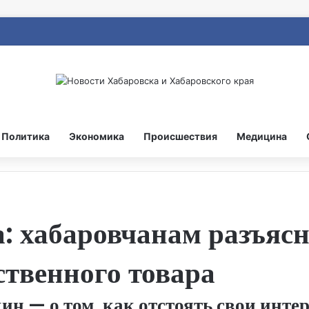
Политика
Экономика
Происшествия
Медицина
ка: хабаровчанам разъяс
ственного товара
 — о том, как отстоять свои интере