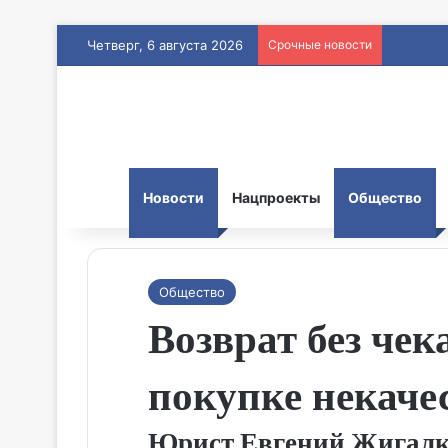
Четверг, 6 августа 2026
Срочные новости
Новости
Нацпроекты
Общество
Общество
Возврат без че
покупке некаче
Юрист Евгений Жигалкин