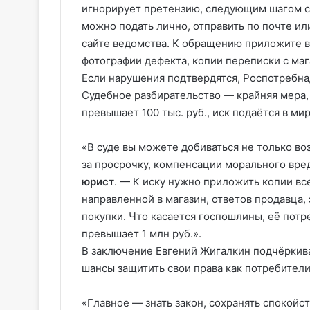
игнорирует претензию, следующим шагом с
можно подать лично, отправить по почте и
сайте ведомства. К обращению приложите в
фотографии дефекта, копии переписки с ма
Если нарушения подтвердятся, Роспотребнад
Судебное разбирательство — крайняя мера,
превышает 100 тыс. руб., иск подаётся в ми
«В суде вы можете добиваться не только во
за просрочку, компенсации морального вре
юрист
. — К иску нужно приложить копии вс
направленной в магазин, ответов продавца,
покупки. Что касается госпошлины, её потр
превышает 1 млн руб.».
В заключение Евгений Жигалкин подчёркива
шансы защитить свои права как потребители
«Главное — знать закон, сохранять спокойс