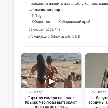
продавцам вводить вас в заблуждение: ваши
заключил эксперт.
Tags
Общество
Хабаровский край
5 февраля 2026, 7:18
WhatsApp
Telegram
Share
VKontakte
Odnoklassniki
via
Email
i
11 ч. назад
12 ч. назад
Скрытая камера на пляже
Депут
Крыма: Что люди вытворяют,
гордумы а
когда их не видят...
за расп