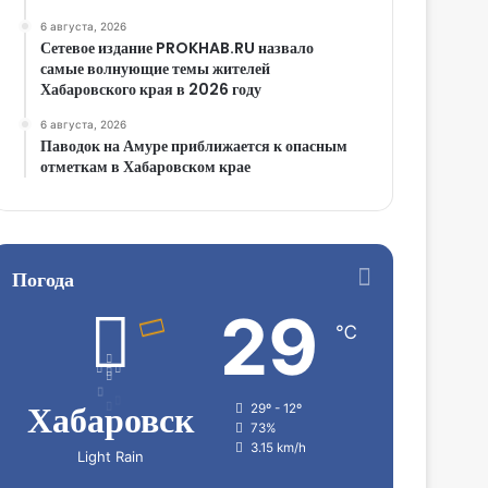
6 августа, 2026
Сетевое издание PROKHAB.RU назвало
самые волнующие темы жителей
Хабаровского края в 2026 году
6 августа, 2026
Паводок на Амуре приближается к опасным
отметкам в Хабаровском крае
Погода
29
℃
Хабаровск
29º - 12º
73%
3.15 km/h
Light Rain